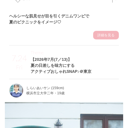
ヘルシーな肌見せが目を引くデニムワンピで
夏のピクニックをイメージ♡
詳細を見る
Theme
7.24
【2026年7月(7／13)】
夏の日差しを味方にする
Fri
アクティブおしゃれSNAP♪＠東京
しらいあいサン (159cm)
横浜市立大学二年・19歳