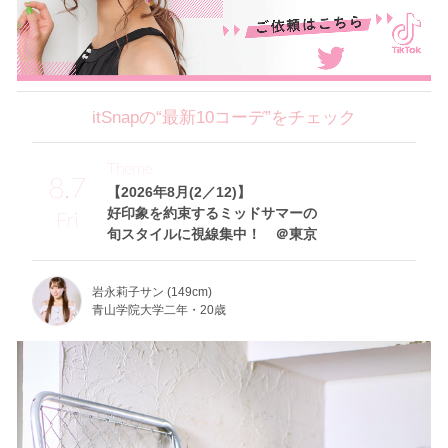
itSnapの“最新10コーデ”をチェック
Theme
8.7
【2026年8月(2／12)】
好印象を約束するミッドサマーの
Fri
旬スタイルに視線集中！ ＠東京
岩永莉子サン (149cm)
青山学院大学二年・20歳