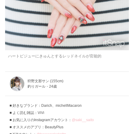
ハートビジューにきゅんとするレッドネイルが官能的
狩野文那サン (155cm)
釣りガール・24歳
好きなブランド：Darich、michellMacaron
よく読む雑誌：ViVi
お気に入りのInstagramアカウント：
@saki__saito
オススメのアプリ：BeautyPlus