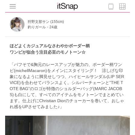
狩野文那サン (155cm)
釣りガール・24歳
ほどよくカジュアルなさわやかボーダー柄
ワンピが似合う注目必至のモノトーン☆
「パフそで&胸元のレースアップが魅力の、ボーダー柄ワン
ピ(michellMacaron)をメインにスタイリング！ 涼しげな印
象になるように脚見せしつつ、ハイヒールサンダル(LIP SER
VICE)を合わせてバランスよく。シルバーチェーンと“THE T
OTE BAG”のロゴが特徴のショルダーバッグ(MARC JACOB
S)も白にして、すべてのアイテムをモノトーンでまとめてい
ます。仕上げにChristian Diorのチョーカーを巻いて、おしゃ
れ感をUPさせてみました♪」