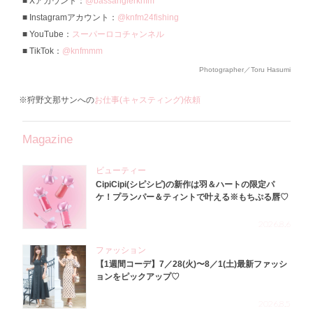
Xアカウント：
@bassanglerknfm
Instagramアカウント：
@knfm24fishing
YouTube：
スーパーロコチャンネル
TikTok：
@knfmmm
Photographer／Toru Hasumi
※狩野文那サンへの
お仕事(キャスティング)依頼
Magazine
ビューティー
CipiCipi(シピシピ)の新作は羽＆ハートの限定パ
ケ！プランパー＆ティントで叶える※もちぷる唇♡
2026.8.6
ファッション
【1週間コーデ】7／28(火)〜8／1(土)最新ファッシ
ョンをピックアップ♡
2026.8.5