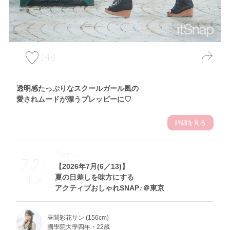
148
透明感たっぷりなスクールガール風の
愛されムードが漂うプレッピーに♡
詳細を見る
Theme
7.21
【2026年7月(6／13)】
夏の日差しを味方にする
Tue
アクティブおしゃれSNAP♪＠東京
昼間彩花サン (156cm)
國學院大學四年・22歳