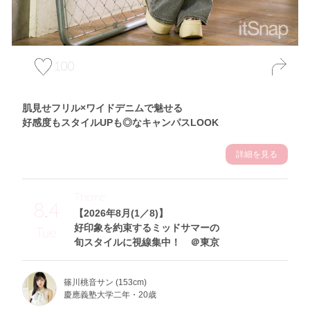
100
肌見せフリル×ワイドデニムで魅せる
好感度もスタイルUPも◎なキャンパスLOOK
詳細を見る
Theme
8.4
【2026年8月(1／8)】
好印象を約束するミッドサマーの
Tue
旬スタイルに視線集中！ ＠東京
篠川桃音サン (153cm)
慶應義塾大学二年・20歳