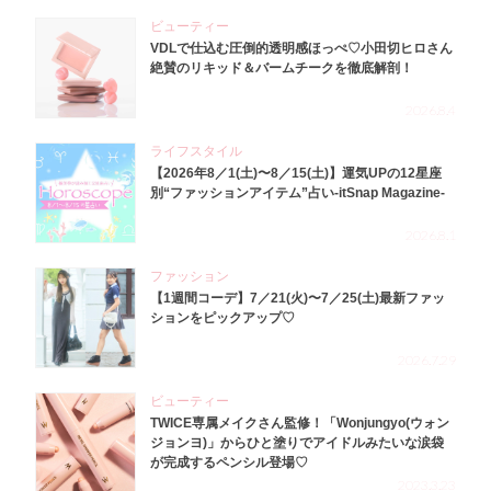
ビューティー
VDLで仕込む圧倒的透明感ほっぺ♡小田切ヒロさん
絶賛のリキッド＆バームチークを徹底解剖！
2026.8.4
ライフスタイル
【2026年8／1(土)〜8／15(土)】運気UPの12星座
別“ファッションアイテム”占い-itSnap Magazine-
2026.8.1
ファッション
【1週間コーデ】7／21(火)〜7／25(土)最新ファッ
ションをピックアップ♡
2026.7.29
ビューティー
TWICE専属メイクさん監修！「Wonjungyo(ウォン
ジョンヨ)」からひと塗りでアイドルみたいな涙袋
が完成するペンシル登場♡
2023.3.23