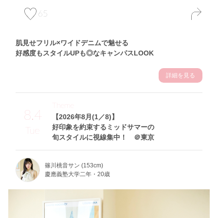
65
肌見せフリル×ワイドデニムで魅せる
好感度もスタイルUPも◎なキャンパスLOOK
詳細を見る
Theme
8.4
【2026年8月(1／8)】
好印象を約束するミッドサマーの
Tue
旬スタイルに視線集中！ ＠東京
篠川桃音サン (153cm)
慶應義塾大学二年・20歳