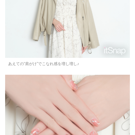
あえての“肩がけ”でこなれ感を増し増し♪