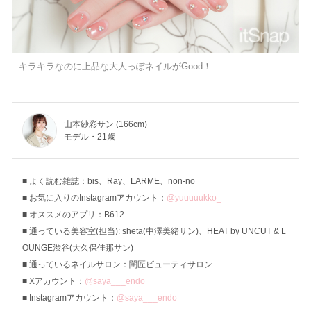
キラキラなのに上品な大人っぽネイルがGood！
山本紗彩サン (166cm)
モデル・21歳
よく読む雑誌：bis、Ray、LARME、non-no
お気に入りのInstagramアカウント：
@yuuuuukko_
オススメのアプリ：B612
通っている美容室(担当): sheta(中澤美緒サン)、HEAT by UNCUT & L
OUNGE渋谷(大久保佳那サン)
通っているネイルサロン：閨匠ビューティサロン
Xアカウント：
@saya___endo
Instagramアカウント：
@saya___endo