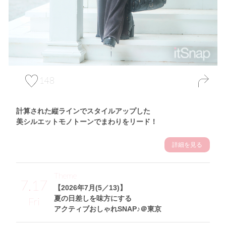
148
計算された縦ラインでスタイルアップした
美シルエットモノトーンでまわりをリード！
詳細を見る
Theme
7.17
【2026年7月(5／13)】
夏の日差しを味方にする
Fri
アクティブおしゃれSNAP♪＠東京