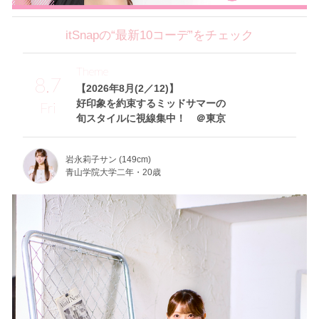
itSnapの“最新10コーデ”をチェック
Theme
8.7
【2026年8月(2／12)】
好印象を約束するミッドサマーの
Fri
旬スタイルに視線集中！ ＠東京
岩永莉子サン (149cm)
青山学院大学二年・20歳