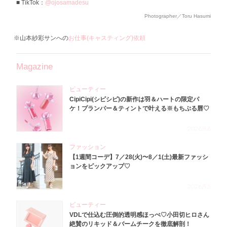
TikTok：
@ojosamadesu
Photographer／Toru Hasumi
※山本紗彩サンへの
お仕事(キャスティング)依頼
Magazine
ビューティー
CipiCipi(シピシピ)の新作は羽＆ハートの限定パ
ケ！プランパー＆ティントで叶える※もちぷる唇♡
2026.8.6
ファッション
【1週間コーデ】7／28(火)〜8／1(土)最新ファッシ
ョンをピックアップ♡
2026.8.5
ビューティー
VDLで仕込む圧倒的透明感ほっぺ♡小田切ヒロさん
絶賛のリキッド＆バームチークを徹底解剖！