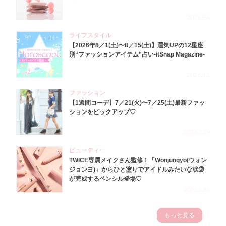
2026.8.4
ライフスタイル
【2026年8／1(土)〜8／15(土)】運気UPの12星座
別“ファッションアイテム”占い-itSnap Magazine-
2026.8.1
ファッション
【1週間コーデ】7／21(火)〜7／25(土)最新ファッ
ションをピックアップ♡
2026.7.29
ビューティー
TWICE専属メイクさん監修！「Wonjungyo(ウォン
ジョンヨ)」からひと塗りでアイドルみたいな涙袋
が完成するペンシル登場♡
2023.3.23
もっと見る