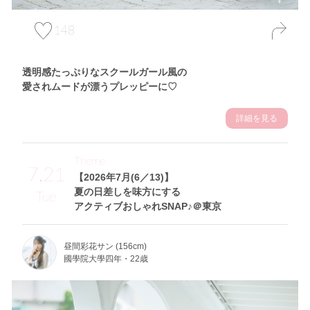
148
透明感たっぷりなスクールガール風の
愛されムードが漂うプレッピーに♡
詳細を見る
Theme
7.21
【2026年7月(6／13)】
夏の日差しを味方にする
Tue
アクティブおしゃれSNAP♪＠東京
昼間彩花サン (156cm)
國學院大學四年・22歳