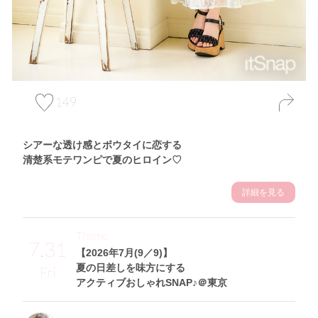
149
シアーな透け感とボウタイに恋する
清楚系モテワンピで夏のヒロイン♡
詳細を見る
Theme
7.31
【2026年7月(9／9)】
夏の日差しを味方にする
Fri
アクティブおしゃれSNAP♪＠東京