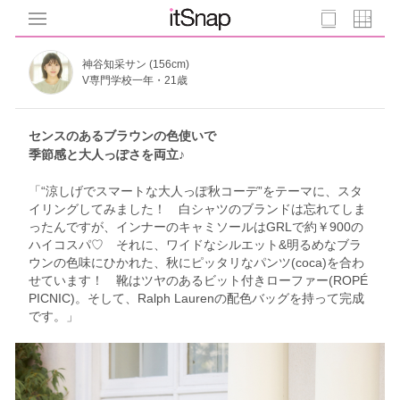
神谷知采サン (156cm)
V専門学校一年・21歳
センスのあるブラウンの色使いで
季節感と大人っぽさを両立♪
「“涼しげでスマートな大人っぽ秋コーデ”をテーマに、スタ
イリングしてみました！ 白シャツのブランドは忘れてしま
ったんですが、インナーのキャミソールはGRLで約￥900の
ハイコスパ♡ それに、ワイドなシルエット&明るめなブラ
ウンの色味にひかれた、秋にピッタリなパンツ(coca)を合わ
せています！ 靴はツヤのあるビット付きローファー(ROPÉ
PICNIC)。そして、Ralph Laurenの配色バッグを持って完成
です。」