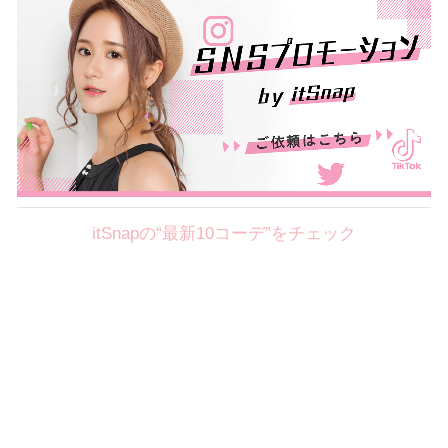
itSnapの“最新10コーデ”をチェック
Theme
8.7
【2026年8月(2／12)】
好印象を約束するミッドサマーの
Fri
旬スタイルに視線集中！ ＠東京
岩永莉子サン (149cm)
青山学院大学二年・20歳