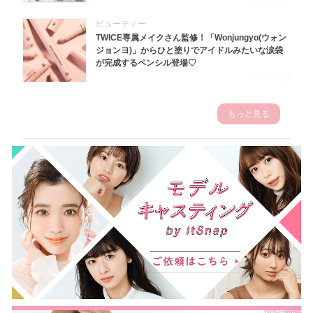
ビューティー
TWICE専属メイクさん監修！「Wonjungyo(ウォン
ジョンヨ)」からひと塗りでアイドルみたいな涙袋
が完成するペンシル登場♡
2023.3.23
もっと見る