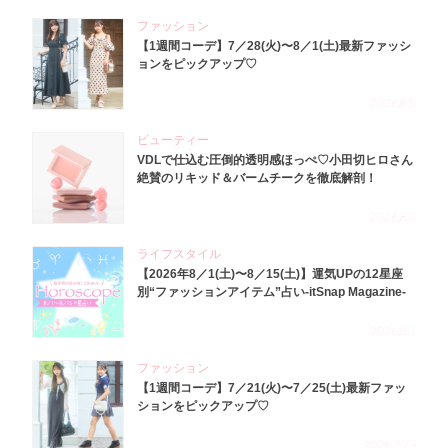
ファッション
【1週間コーデ】7／28(火)〜8／1(土)最新ファッシ
ョンをピックアップ♡
2026.8.5
ビューティー
VDLで仕込む圧倒的透明感ほっぺ♡小田切ヒロさん
絶賛のリキッド＆バームチークを徹底解剖！
2026.8.4
ライフスタイル
【2026年8／1(土)〜8／15(土)】運気UPの12星座
別“ファッションアイテム”占い-itSnap Magazine-
2026.8.1
ファッション
【1週間コーデ】7／21(火)〜7／25(土)最新ファッ
ションをピックアップ♡
2026.7.29