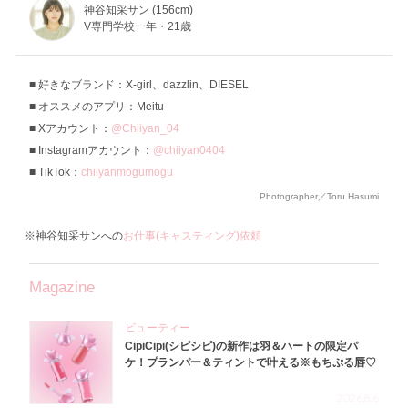
神谷知采サン (156cm)
V専門学校一年・21歳
好きなブランド：X-girl、dazzlin、DIESEL
オススメのアプリ：Meitu
Xアカウント：
@Chiiyan_04
Instagramアカウント：
@chiiyan0404
TikTok：
chiiyanmogumogu
Photographer／Toru Hasumi
※神谷知采サンへの
お仕事(キャスティング)依頼
Magazine
ビューティー
CipiCipi(シピシピ)の新作は羽＆ハートの限定パ
ケ！プランパー＆ティントで叶える※もちぷる唇♡
2026.8.6