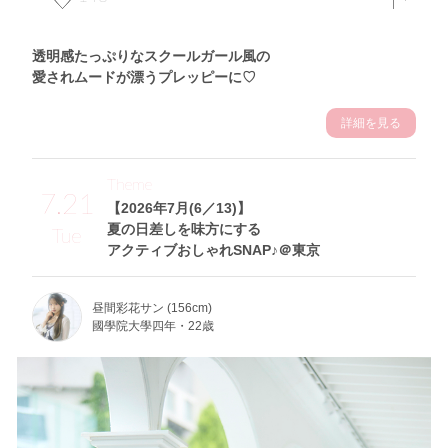
透明感たっぷりなスクールガール風の
愛されムードが漂うプレッピーに♡
詳細を見る
Theme
7.21
【2026年7月(6／13)】
夏の日差しを味方にする
Tue
アクティブおしゃれSNAP♪＠東京
昼間彩花サン (156cm)
國學院大學四年・22歳