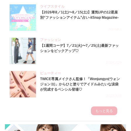
ライフスタイル
【2026年8／1(土)〜8／15(土)】運気UPの12星座
別“ファッションアイテム”占い-itSnap Magazine-
2026.8.1
ファッション
【1週間コーデ】7／21(火)〜7／25(土)最新ファッ
ションをピックアップ♡
2026.7.29
ビューティー
TWICE専属メイクさん監修！「Wonjungyo(ウォン
ジョンヨ)」からひと塗りでアイドルみたいな涙袋
が完成するペンシル登場♡
2023.3.23
もっと見る