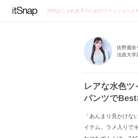
20代おしゃれ女子のためのファッションメ
佐野麗奈サン
法政大学
レアな水色ツ
パンツでBes
「あんまり見かけない、
イテム。ラメ入りで