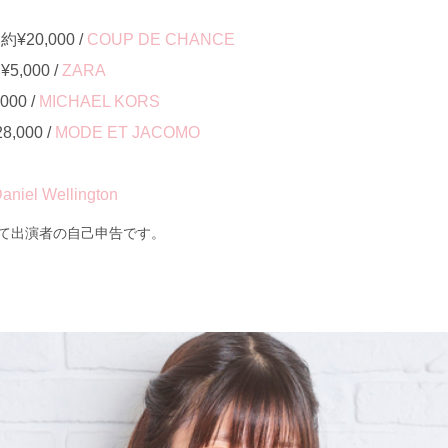
20,000 /
COUP DE CHANCE
,000 /
ZARA
00 /
MICHAEL KORS
000 /
MODE ET JACOMO
aniel Wellington
て出演者の自己申告です。