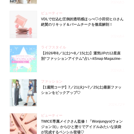
2026.8.5
ビューティー
VDLで仕込む圧倒的透明感ほっぺ♡小田切ヒロさん
絶賛のリキッド＆バームチークを徹底解剖！
2026.8.4
ライフスタイル
【2026年8／1(土)〜8／15(土)】運気UPの12星座
別“ファッションアイテム”占い-itSnap Magazine-
2026.8.1
ファッション
【1週間コーデ】7／21(火)〜7／25(土)最新ファッ
ションをピックアップ♡
2026.7.29
ビューティー
TWICE専属メイクさん監修！「Wonjungyo(ウォン
ジョンヨ)」からひと塗りでアイドルみたいな涙袋
が完成するペンシル登場♡