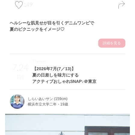
149
ヘルシーな肌見せが目を引くデニムワンピで
夏のピクニックをイメージ♡
詳細を見る
Theme
7.24
【2026年7月(7／13)】
夏の日差しを味方にする
Fri
アクティブおしゃれSNAP♪＠東京
しらいあいサン (159cm)
横浜市立大学二年・19歳