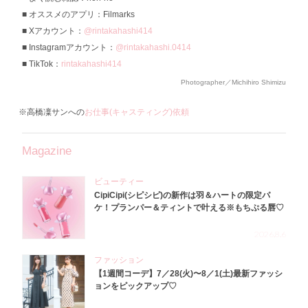
オススメのアプリ：Filmarks
Xアカウント：
@rintakahashi414
Instagramアカウント：
@rintakahashi.0414
TikTok：
rintakahashi414
Photographer／Michihiro Shimizu
※高橋凜サンへの
お仕事(キャスティング)依頼
Magazine
ビューティー
CipiCipi(シピシピ)の新作は羽＆ハートの限定パ
ケ！プランパー＆ティントで叶える※もちぷる唇♡
2026.8.6
ファッション
【1週間コーデ】7／28(火)〜8／1(土)最新ファッシ
ョンをピックアップ♡