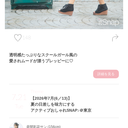
148
透明感たっぷりなスクールガール風の
愛されムードが漂うプレッピーに♡
詳細を見る
Theme
7.21
【2026年7月(6／13)】
夏の日差しを味方にする
Tue
アクティブおしゃれSNAP♪＠東京
昼間彩花サン (156cm)