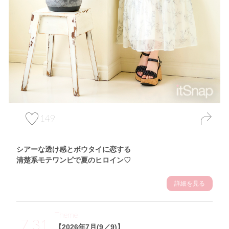
149
シアーな透け感とボウタイに恋する
清楚系モテワンピで夏のヒロイン♡
詳細を見る
Theme
7.31
【2026年7月(9／9)】