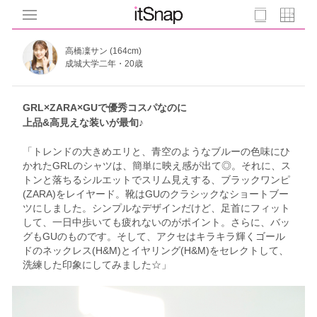
高橋凜サン (164cm)
成城大学二年・20歳
GRL×ZARA×GUで優秀コスパなのに
上品&高見えな装いが最旬♪
「トレンドの大きめエリと、青空のようなブルーの色味にひ
かれたGRLのシャツは、簡単に映え感が出て◎。それに、ス
トンと落ちるシルエットでスリム見えする、ブラックワンピ
(ZARA)をレイヤード。靴はGUのクラシックなショートブー
ツにしました。シンプルなデザインだけど、足首にフィット
して、一日中歩いても疲れないのがポイント。さらに、バッ
グもGUのものです。そして、アクセはキラキラ輝くゴール
ドのネックレス(H&M)とイヤリング(H&M)をセレクトして、
洗練した印象にしてみました☆」