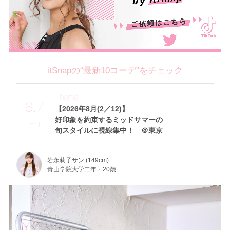
itSnapの“最新10コーデ”をチェック
Theme
8.7
【2026年8月(2／12)】
好印象を約束するミッドサマーの
Fri
旬スタイルに視線集中！ ＠東京
岩永莉子サン (149cm)
青山学院大学二年・20歳