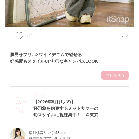
101
肌見せフリル×ワイドデニムで魅せる
好感度もスタイルUPも◎なキャンパスLOOK
詳細を見る
Theme
8.4
【2026年8月(1／8)】
好印象を約束するミッドサマーの
Tue
旬スタイルに視線集中！ ＠東京
篠川桃音サン (153cm)
慶應義塾大学二年・20歳