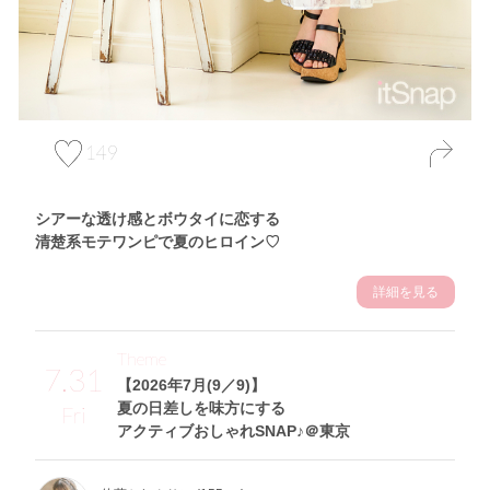
149
シアーな透け感とボウタイに恋する
清楚系モテワンピで夏のヒロイン♡
詳細を見る
Theme
7.31
【2026年7月(9／9)】
夏の日差しを味方にする
Fri
アクティブおしゃれSNAP♪＠東京