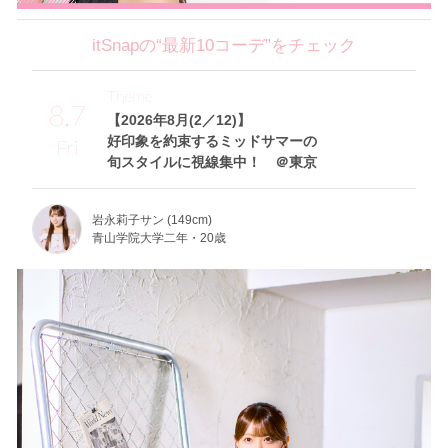
itSnapの“最新10コーデ”をチェック
Theme
8.7
【2026年8月(2／12)】
好印象を約束するミッドサマーの
Fri
旬スタイルに視線集中！ ＠東京
岩永莉子サン (149cm)
青山学院大学二年・20歳