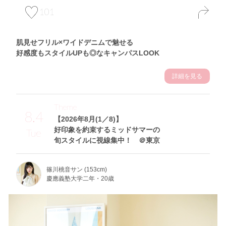
101
肌見せフリル×ワイドデニムで魅せる
好感度もスタイルUPも◎なキャンパスLOOK
詳細を見る
Theme
8.4
【2026年8月(1／8)】
好印象を約束するミッドサマーの
Tue
旬スタイルに視線集中！ ＠東京
篠川桃音サン (153cm)
慶應義塾大学二年・20歳