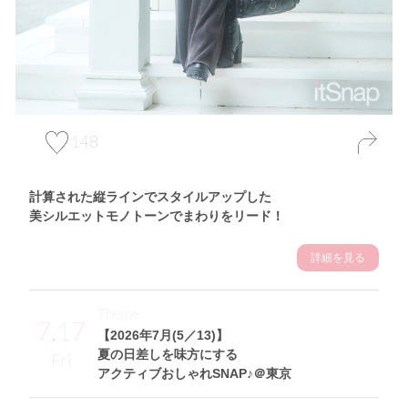
148
計算された縦ラインでスタイルアップした
美シルエットモノトーンでまわりをリード！
詳細を見る
Theme
7.17
【2026年7月(5／13)】
夏の日差しを味方にする
Fri
アクティブおしゃれSNAP♪＠東京