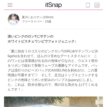
夏川いおりサン (160cm)
フリーライバー・23歳
淡いピンクのロンTにサテンの
ホワイトビスチェワンピでフォトジェニック♪
「夏に似合うロゴ入りのピンクロンT(GRL)&サテンワンピ(6
6girls)を合わせて、ほんのり甘めなデートスタイルに☆ こ
のワンピは清潔感が出る白の色味が◎なのと、ウエスト部分
をリボンで絞れて骨格ウェーブ大優勝なアイテムです。バッ
グは流行りのビーズバッグ(CASSELINI)を斜めがけ。この透
明感が可愛すぎて♡ そして、足元はトップスとリンクする
ピンクの色味とリボンが好みのパンプス(jupery)にしまし
た。これは、防水仕様なので、雨の日も気分を上げてくれる
んです！」