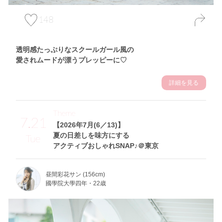
148
透明感たっぷりなスクールガール風の
愛されムードが漂うプレッピーに♡
詳細を見る
Theme
7.21
【2026年7月(6／13)】
夏の日差しを味方にする
Tue
アクティブおしゃれSNAP♪＠東京
昼間彩花サン (156cm)
國學院大學四年・22歳