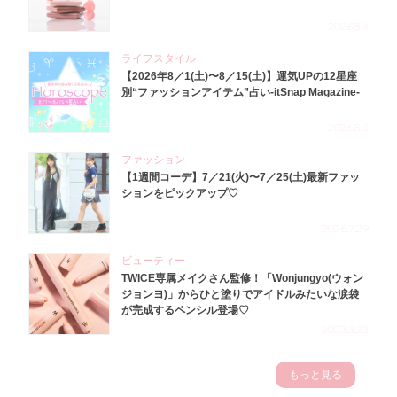
2026.8.4
ライフスタイル
【2026年8／1(土)〜8／15(土)】運気UPの12星座
別“ファッションアイテム”占い-itSnap Magazine-
2026.8.1
ファッション
【1週間コーデ】7／21(火)〜7／25(土)最新ファッ
ションをピックアップ♡
2026.7.29
ビューティー
TWICE専属メイクさん監修！「Wonjungyo(ウォン
ジョンヨ)」からひと塗りでアイドルみたいな涙袋
が完成するペンシル登場♡
2023.3.23
もっと見る