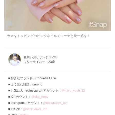
ラメをトッピングのピンクネイルでコーデと統一感を！
夏川いおりサン (160cm)
フリーライバー・23歳
好きなブランド：Chouette Latte
よく読む雑誌：non-no
お気に入りのInstagramアカウント：
@miyu_yoshii32
Xアカウント：
@oka_pony
Instagramアカウント：
@natsukawa_iori
TikTok：
@natsukawa_iori