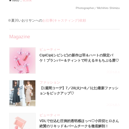
Web：
lit.link
Photographer／Michihiro Shimizu
※夏川いおりサンへの
お仕事(キャスティング)依頼
Magazine
ビューティー
CipiCipi(シピシピ)の新作は羽＆ハートの限定パ
ケ！プランパー＆ティントで叶える※もちぷる唇♡
2026.8.6
ファッション
【1週間コーデ】7／28(火)〜8／1(土)最新ファッシ
ョンをピックアップ♡
2026.8.5
ビューティー
VDLで仕込む圧倒的透明感ほっぺ♡小田切ヒロさん
絶賛のリキッド＆バームチークを徹底解剖！