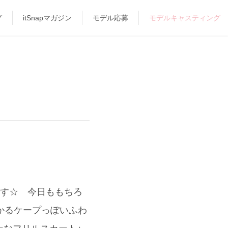
グ
itSnapマガジン
モデル応募
モデルキャスティング
です☆ 今日ももちろ
かるケープっぽいふわ