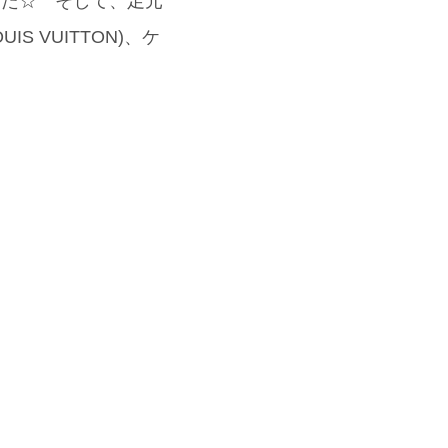
した☆ そして、足元
S VUITTON)、ケ