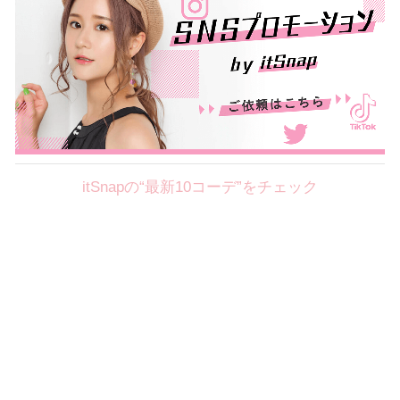
itSnapの“最新10コーデ”をチェック
Theme
8.7
【2026年8月(2／12)】
好印象を約束するミッドサマーの
Fri
旬スタイルに視線集中！ ＠東京
岩永莉子サン (149cm)
青山学院大学二年・20歳