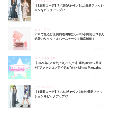
ファッション
【1週間コーデ】7／28(火)〜8／1(土)最新ファッシ
ョンをピックアップ♡
2026.8.5
ビューティー
VDLで仕込む圧倒的透明感ほっぺ♡小田切ヒロさん
絶賛のリキッド＆バームチークを徹底解剖！
2026.8.4
ライフスタイル
【2026年8／1(土)〜8／15(土)】運気UPの12星座
別“ファッションアイテム”占い-itSnap Magazine-
2026.8.1
ファッション
【1週間コーデ】7／21(火)〜7／25(土)最新ファッ
ションをピックアップ♡
2026.7.29