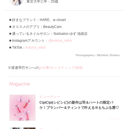
東京大学三年・20歳
好きなブランド：HARE、w closet
オススメのアプリ：BeautyCam
通っているネイルサロン：Nailsalon ゆず 池袋店
Instagramアカウント：
@kotoha_wtnb
TikTok：
kotoha_wtnb
Photographer／Michihiro Shimizu
※渡邊琴巴サンへの
お仕事(キャスティング)依頼
Magazine
ビューティー
CipiCipi(シピシピ)の新作は羽＆ハートの限定パ
ケ！プランパー＆ティントで叶える※もちぷる唇♡
2026.8.6