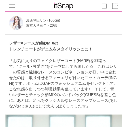
渡邊琴巴サン (166cm)
東京大学三年・20歳
レザー×レースが絶妙MIXの
トレンチコートがデニムをスタイリッシュに！
「お気に入りのフェイクレザーコート(HARE)を羽織っ
て、“クール×可愛さ”をテーマにしてみました☆ これはレザ
ーの質感と繊細なレースのコンビネーションが◎。中に合わ
せたのは、取り外せるファーエリが付いたニットカーデ(ING
NI)です。ボトムはGAPのウォッシュデニムをセレクトして、
こなれ感を出しつつ脚長効果も狙っています♪ そして、青
いレザーとチェック柄MIXのハンドバッグ(GUESS)を差し色
に。あとは、足元をクラシカルなレースアップシューズ(あし
ながおじさん)にして大人っぽくしました☆」