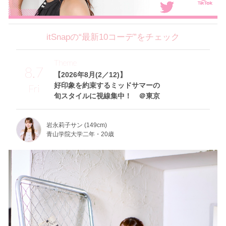
itSnapの“最新10コーデ”をチェック
Theme
8.7
【2026年8月(2／12)】
好印象を約束するミッドサマーの
Fri
旬スタイルに視線集中！ ＠東京
岩永莉子サン (149cm)
青山学院大学二年・20歳