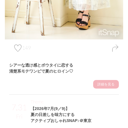
149
シアーな透け感とボウタイに恋する
清楚系モテワンピで夏のヒロイン♡
詳細を見る
Theme
7.31
【2026年7月(9／9)】
夏の日差しを味方にする
Fri
アクティブおしゃれSNAP♪＠東京