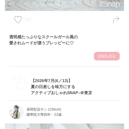
148
透明感たっぷりなスクールガール風の
愛されムードが漂うプレッピーに♡
詳細を見る
Theme
7.21
【2026年7月(6／13)】
夏の日差しを味方にする
Tue
アクティブおしゃれSNAP♪＠東京
昼間彩花サン (156cm)
國學院大學四年・22歳