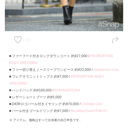
148
ファーフード付きロングダウンコート 約¥27,000 /
PROPORTION
BODY DRESSING
ファー切り替えノースリーブワンピース 約¥22,000 /
Apuweiser-riche
フレアそでニットトップス 約¥7,500 /
PROPORTION BODY
DRESSING
ハンドバッグ 約¥160,000 /
BONAVENTURA
レザーショートブーツ 約¥5,000
DIORロゴパール付きイヤリング 約¥70,000 /
Christian Dior
パール付きゴールドリング 約¥7,000 /
BrooklynCharmTOKYO
アイテム、価格はすべて出演者の自己申告です。