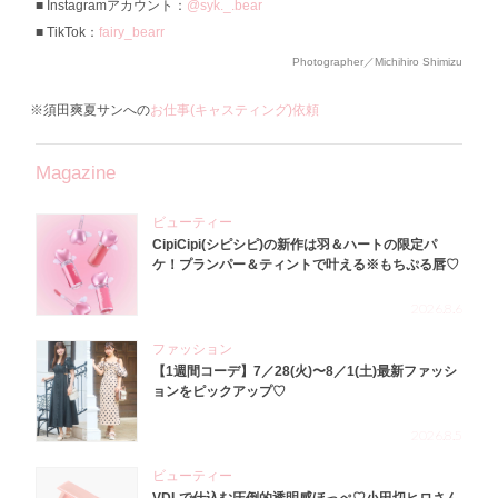
Instagramアカウント：
@syk._.bear
TikTok：
fairy_bearr
Photographer／Michihiro Shimizu
※須田爽夏サンへの
お仕事(キャスティング)依頼
Magazine
ビューティー
CipiCipi(シピシピ)の新作は羽＆ハートの限定パ
ケ！プランパー＆ティントで叶える※もちぷる唇♡
2026.8.6
ファッション
【1週間コーデ】7／28(火)〜8／1(土)最新ファッシ
ョンをピックアップ♡
2026.8.5
ビューティー