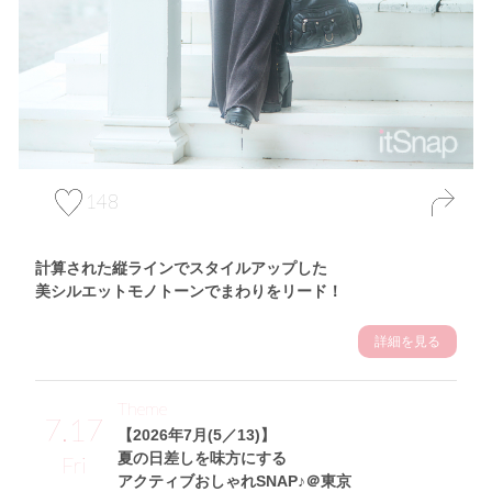
148
計算された縦ラインでスタイルアップした
美シルエットモノトーンでまわりをリード！
詳細を見る
Theme
7.17
【2026年7月(5／13)】
夏の日差しを味方にする
Fri
アクティブおしゃれSNAP♪＠東京