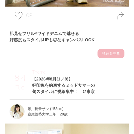
108
肌見せフリル×ワイドデニムで魅せる
好感度もスタイルUPも◎なキャンパスLOOK
詳細を見る
Theme
8.4
【2026年8月(1／8)】
好印象を約束するミッドサマーの
Tue
旬スタイルに視線集中！ ＠東京
篠川桃音サン (153cm)
慶應義塾大学二年・20歳