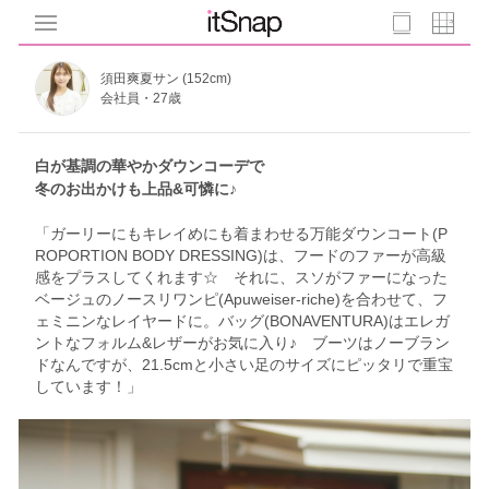
須田爽夏サン (152cm)
会社員・27歳
白が基調の華やかダウンコーデで
冬のお出かけも上品&可憐に♪
「ガーリーにもキレイめにも着まわせる万能ダウンコート(P
ROPORTION BODY DRESSING)は、フードのファーが高級
感をプラスしてくれます☆ それに、スソがファーになった
ベージュのノースリワンピ(Apuweiser-riche)を合わせて、フ
ェミニンなレイヤードに。バッグ(BONAVENTURA)はエレガ
ントなフォルム&レザーがお気に入り♪ ブーツはノーブラン
ドなんですが、21.5cmと小さい足のサイズにピッタリで重宝
しています！」