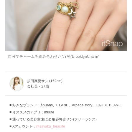
自分でチャームを組み合わせたNY発“BrooklynCharm”
須田爽夏サン (152cm)
会社員・27歳
好きなブランド：ánuans、CLANE、Arpege story、L'AUBE BLANC
オススメのアプリ：muute
通っている美容室(担当): 亀谷将史サン(フリーランス)
Xアカウント：
@sayaka_bearlife