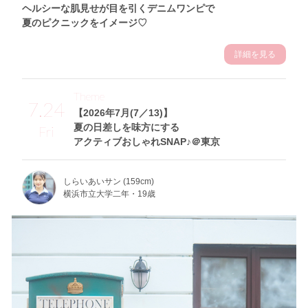
ヘルシーな肌見せが目を引くデニムワンピで
夏のピクニックをイメージ♡
詳細を見る
Theme
7.24
【2026年7月(7／13)】
夏の日差しを味方にする
Fri
アクティブおしゃれSNAP♪＠東京
しらいあいサン (159cm)
横浜市立大学二年・19歳