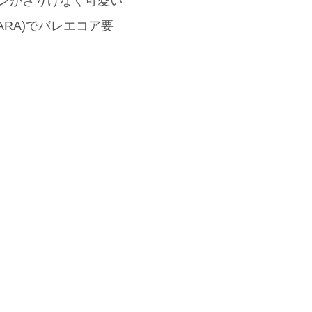
ボンがさりげなく可愛い
RA)でバレエコア要