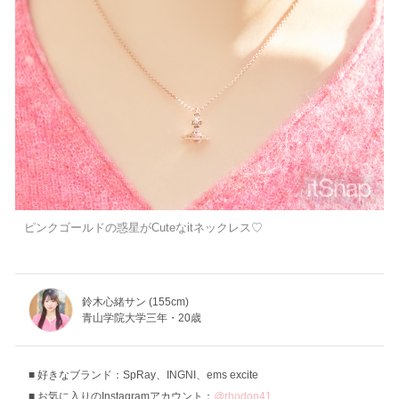
ピンクゴールドの惑星がCuteなitネックレス♡
鈴木心緒サン (155cm)
青山学院大学三年・20歳
好きなブランド：SpRay、INGNI、ems excite
お気に入りのInstagramアカウント：
@rhodon41