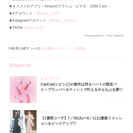
オススメのアプリ：Amazonプライム・ビデオ、1998 Cam
Xアカウント：
@koko__ro19
Instagramアカウント：
@love__319.k.s
TikTok：
koko_r019
Photographer／Toru Hasumi
※鈴木心緒サンへの
お仕事(キャスティング)依頼
Magazine
ビューティー
CipiCipi(シピシピ)の新作は羽＆ハートの限定パ
ケ！プランパー＆ティントで叶える※もちぷる唇♡
2026.8.6
ファッション
【1週間コーデ】7／28(火)〜8／1(土)最新ファッシ
ョンをピックアップ♡