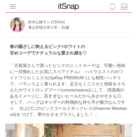
鈴木心緒サン (155cm)
青山学院大学三年・20歳
春の陽ざしに映えるピンク×ホワイトの
甘めコーデでナチュラルな愛され感を♡
「古着屋さんで買ったピンクのニットカーデは、可愛い色味
に一目惚れしたお気に入りアイテム♪ ハイウエストのホワ
イトフリルミニスカ(SpRay PREMIUM )とも相性バッチリ
で、バランスよく着られます。足元もミニスカと色味をそろ
えたホワイトロングブーツ(miniministore)にして、清潔感の
あるイメージに。高すぎないヒールだから歩きやすさも◎。
そして、バッグはギャザーの特徴的な持ち手が魅力なんです
☆ 仕上げにのピンクゴールドネックレス(Vivienne Westwo
od)をつけて、華やかさをプラスしました！ 」