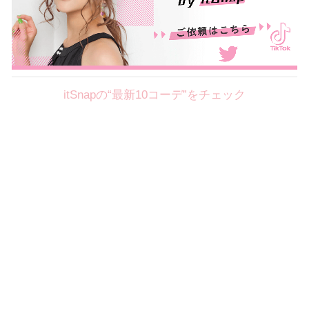
itSnapの“最新10コーデ”をチェック
Theme
8.7
【2026年8月(2／12)】
好印象を約束するミッドサマーの
Fri
旬スタイルに視線集中！ ＠東京
岩永莉子サン (149cm)
青山学院大学二年・20歳