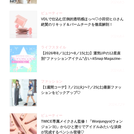
2026.8.5
ビューティー
VDLで仕込む圧倒的透明感ほっぺ♡小田切ヒロさん
絶賛のリキッド＆バームチークを徹底解剖！
2026.8.4
ライフスタイル
【2026年8／1(土)〜8／15(土)】運気UPの12星座
別“ファッションアイテム”占い-itSnap Magazine-
2026.8.1
ファッション
【1週間コーデ】7／21(火)〜7／25(土)最新ファッ
ションをピックアップ♡
2026.7.29
ビューティー
TWICE専属メイクさん監修！「Wonjungyo(ウォン
ジョンヨ)」からひと塗りでアイドルみたいな涙袋
が完成するペンシル登場♡