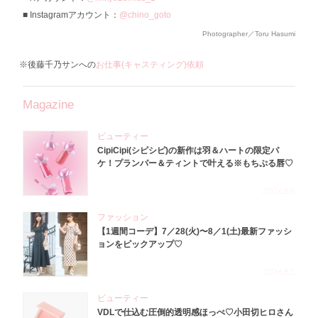
Instagramアカウント：
@chino_goto
Photographer／Toru Hasumi
※後藤千乃サンへの
お仕事(キャスティング)依頼
Magazine
ビューティー
CipiCipi(シピシピ)の新作は羽＆ハートの限定パ
ケ！プランパー＆ティントで叶える※もちぷる唇♡
2026.8.6
ファッション
【1週間コーデ】7／28(火)〜8／1(土)最新ファッシ
ョンをピックアップ♡
2026.8.5
ビューティー
VDLで仕込む圧倒的透明感ほっぺ♡小田切ヒロさん