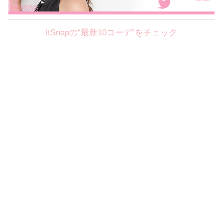
itSnapの“最新10コーデ”をチェック
Theme
8.7
【2026年8月(2／12)】
好印象を約束するミッドサマーの
Fri
旬スタイルに視線集中！ ＠東京
岩永莉子サン (149cm)
青山学院大学二年・20歳