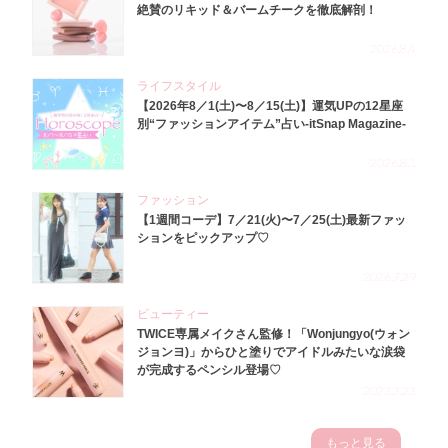
絶賛のリキッド＆バームチークを徹底解剖！
2026.8.4
ライフスタイル
【2026年8／1(土)〜8／15(土)】運気UPの12星座
別“ファッションアイテム”占い-itSnap Magazine-
2026.8.1
ファッション
【1週間コーデ】7／21(火)〜7／25(土)最新ファッ
ションをピックアップ♡
2026.7.29
ビューティー
TWICE専属メイクさん監修！「Wonjungyo(ウォン
ジョンヨ)」からひと塗りでアイドルみたいな涙袋
が完成するペンシル登場♡
2023.3.23
もっと見る