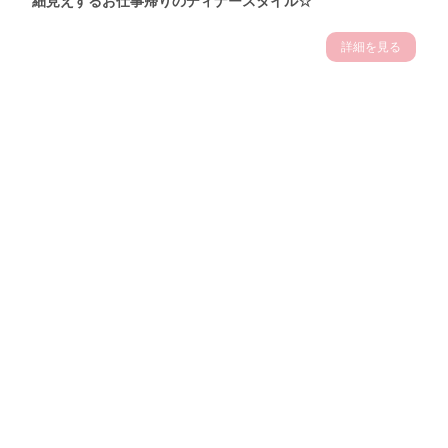
細見えするお仕事帰りのディナースタイル☆
詳細を見る
Theme
7.14
"【2026年7月(4／13)】
夏の日差しを味方にする
Tue
アクティブおしゃれSNAP♪＠東京"
保坂玲奈サン (157cm)
モデル、フィットネストレーナー・31歳