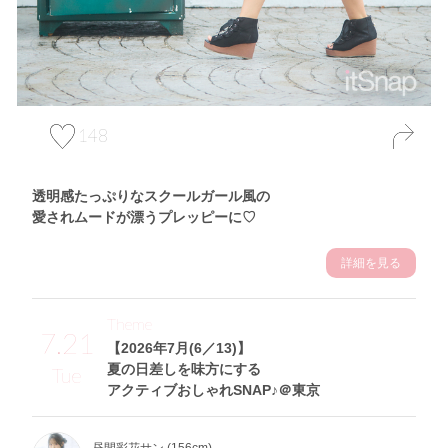
148
透明感たっぷりなスクールガール風の
愛されムードが漂うプレッピーに♡
詳細を見る
Theme
7.21
【2026年7月(6／13)】
夏の日差しを味方にする
Tue
アクティブおしゃれSNAP♪＠東京