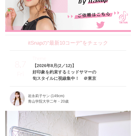
itSnapの“最新10コーデ”をチェック
Theme
8.7
【2026年8月(2／12)】
好印象を約束するミッドサマーの
Fri
旬スタイルに視線集中！ ＠東京
岩永莉子サン (149cm)
青山学院大学二年・20歳