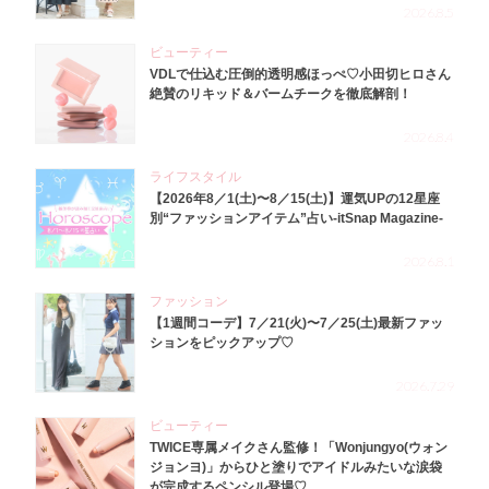
2026.8.5
ビューティー
VDLで仕込む圧倒的透明感ほっぺ♡小田切ヒロさん
絶賛のリキッド＆バームチークを徹底解剖！
2026.8.4
ライフスタイル
【2026年8／1(土)〜8／15(土)】運気UPの12星座
別“ファッションアイテム”占い-itSnap Magazine-
2026.8.1
ファッション
【1週間コーデ】7／21(火)〜7／25(土)最新ファッ
ションをピックアップ♡
2026.7.29
ビューティー
TWICE専属メイクさん監修！「Wonjungyo(ウォン
ジョンヨ)」からひと塗りでアイドルみたいな涙袋
が完成するペンシル登場♡