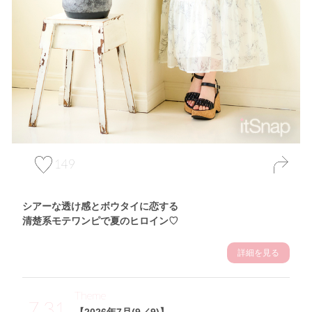
149
シアーな透け感とボウタイに恋する
清楚系モテワンピで夏のヒロイン♡
詳細を見る
Theme
7.31