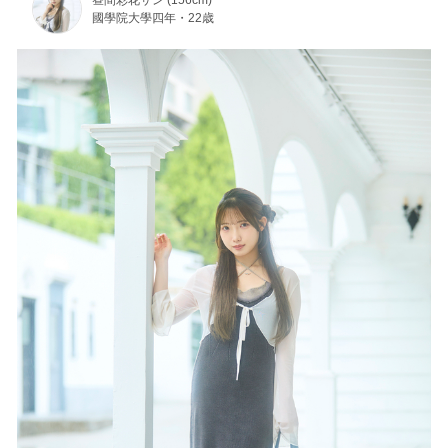
昼間彩花サン (156cm)
國學院大學四年・22歳