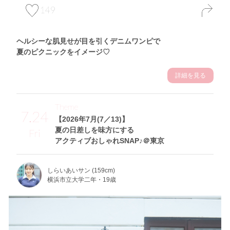
149
ヘルシーな肌見せが目を引くデニムワンピで
夏のピクニックをイメージ♡
詳細を見る
Theme
7.24
【2026年7月(7／13)】
夏の日差しを味方にする
Fri
アクティブおしゃれSNAP♪＠東京
しらいあいサン (159cm)
横浜市立大学二年・19歳