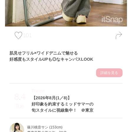
101
肌見せフリル×ワイドデニムで魅せる
好感度もスタイルUPも◎なキャンパスLOOK
詳細を見る
Theme
8.4
【2026年8月(1／8)】
好印象を約束するミッドサマーの
Tue
旬スタイルに視線集中！ ＠東京
篠川桃音サン (153cm)