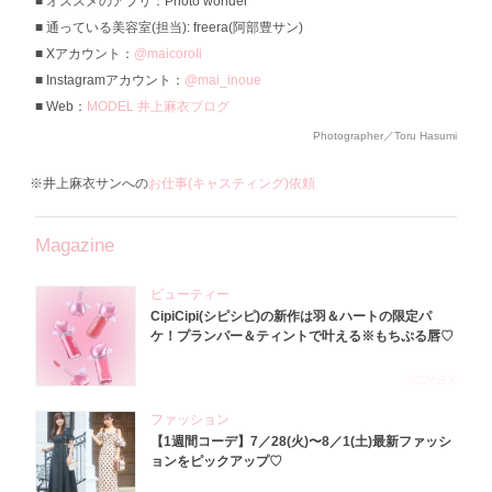
オススメのアプリ：Photo wonder
通っている美容室(担当): freera(阿部豊サン)
Xアカウント：
@maicoroIi
Instagramアカウント：
@mai_inoue
Web：
MODEL 井上麻衣ブログ
Photographer／Toru Hasumi
※井上麻衣サンへの
お仕事(キャスティング)依頼
Magazine
ビューティー
CipiCipi(シピシピ)の新作は羽＆ハートの限定パ
ケ！プランパー＆ティントで叶える※もちぷる唇♡
2026.8.6
ファッション
【1週間コーデ】7／28(火)〜8／1(土)最新ファッシ
ョンをピックアップ♡