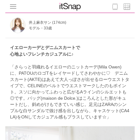
井上麻衣サン (174cm)
モデル・33歳
イエローカーデとデニムスカートで
心地よいフレンチカジュアルに♪
「さらっと羽織れるイエローのニットカーデ(Mila Owen)
に、PATOUのロゴTをレイヤードしてさわやかに♡ デニム
スカート(AKTE)はあえて大人っぽさが出せるローウエストタ
イプで、CELINEのベルトでウエストマークしたのもポイン
ト。スソに向かってふわっと広がるAラインのシルエットも
◎です。バッグ(maison de Dolce.)はころんとした形がキュ
ートだし、斜めがけもできていい感じ。足元はZARAのシン
プルな白サンダルで抜け感を出しながら、キャスケット(CA4
LA)をONしてカジュアル感もプラスしています☆」