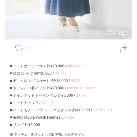
158
ニットカーディガン 約¥10,000 /
Mila Owen
ロゴTシャツ 約¥30,000 /
PATOU
デニムロングスカート 約¥18,000 /
AKTE
ラッフル巾着バッグ 約¥20,000 /
maison de Dolce.
ポインテッドトゥサンダル 約¥8,000 /
ZARA
ニットキャップ /
CA4LA
ハートモチーフゴールドネックレス 約¥12,000 /
TREFLE＋1
腕時計(Apple Watch Hermès) /
Apple
リング 約¥3,000
アイテム、価格はすべて出演者の自己申告です。