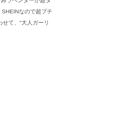
くすみラベンダーが超タ
HEINなので超プチ
わせて、“大人ガーリ