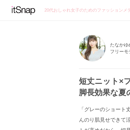
20代おしゃれ女子のためのファッションメ
たなかゆめ
フリーモ
短丈ニット×
脚長効果な夏
「グレーのショート
んのり肌見せできて涼