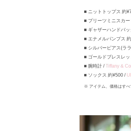
ニットトップス 約¥7,
プリーツミニスカート 約
ギャザーハンドバッグ 約
エナメルパンプス 約¥3
シルバーピアス(ララージ
ゴールドブレスレット 約
腕時計 /
Tiffany & Co
ソックス 約¥500 /
U
アイテム、価格はすべ