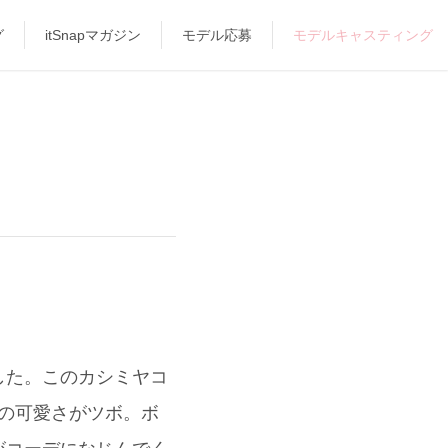
グ
itSnapマガジン
モデル応募
モデルキャスティング
した。このカシミヤコ
きの可愛さがツボ。ボ