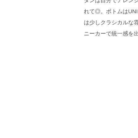
タンは自分でアレン
れて◎。ボトムはUN
は少しクラシカルな雰
ニーカーで統一感を