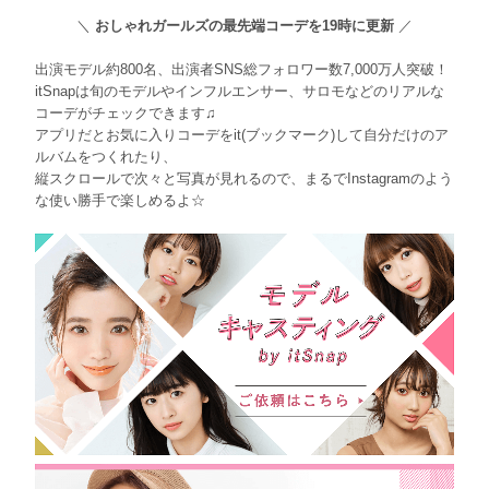
＼
おしゃれガールズの最先端コーデを19時に更新
／
出演モデル約800名、出演者SNS総フォロワー数7,000万人突破！
itSnapは旬のモデルやインフルエンサー、サロモなどのリアルな
コーデがチェックできます♫
アプリだとお気に入りコーデをit(ブックマーク)して自分だけのア
ルバムをつくれたり、
縦スクロールで次々と写真が見れるので、まるでInstagramのよう
な使い勝手で楽しめるよ☆