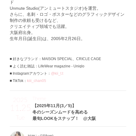
ド
Unmute Studio(アンミュートスタジオ)を運営。
さらに、名刺・ロゴ・ポスターなどのグラフィックデザイン
制作の依頼も受けるなど、
クリエイティブ領域でも活躍。
大阪府出身。
生年月日(誕生日)は、2005年2月26日。
好きなブランド：MAISON SPECIAL、CRICLE CAGE
よく読む雑誌：LifeWear magazine - Uniqlo
Instagramアカウント：
@kii_t.t
TikTok：
kiii_chan05
Theme
2025
11.25
【2025年11月(3／5)】
冬のシーズンムードを高める
Tue
最旬LOOKをスナップ！ @大阪