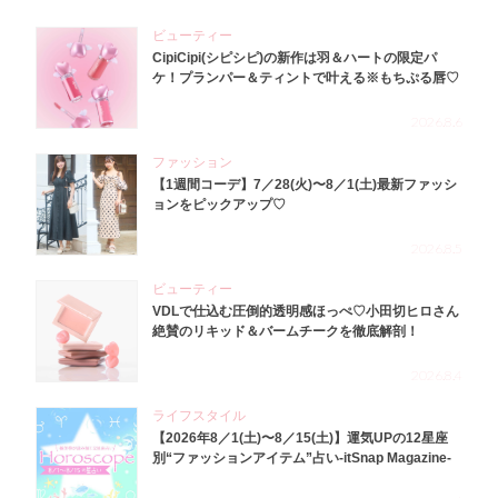
ビューティー
CipiCipi(シピシピ)の新作は羽＆ハートの限定パ
ケ！プランパー＆ティントで叶える※もちぷる唇♡
2026.8.6
ファッション
【1週間コーデ】7／28(火)〜8／1(土)最新ファッシ
ョンをピックアップ♡
2026.8.5
ビューティー
VDLで仕込む圧倒的透明感ほっぺ♡小田切ヒロさん
絶賛のリキッド＆バームチークを徹底解剖！
2026.8.4
ライフスタイル
【2026年8／1(土)〜8／15(土)】運気UPの12星座
別“ファッションアイテム”占い-itSnap Magazine-