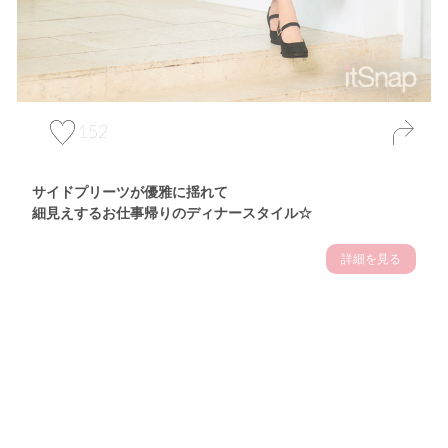
152
サイドプリーツが優雅に揺れて
細見えするお仕事帰りのディナースタイル☆
詳細を見る
Theme
7.14
"【2026年7月(4／13)】
夏の日差しを味方にする
Tue
アクティブおしゃれSNAP♪＠東京"
保坂玲奈サン (157cm)