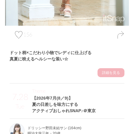
156
ドット柄×こだわり小物でレディに仕上げる
真夏に映えるヘルシーな装い☆
詳細を見る
Theme
7.28
【2026年7月(8／9)】
夏の日差しを味方にする
Tue
アクティブおしゃれSNAP♪＠東京
ドリッシー野田未結サン (164cm)
明治大学三年・20歳