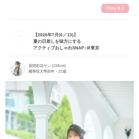
詳細を見る
Theme
7.21
【2026年7月(6／13)】
夏の日差しを味方にする
Tue
アクティブおしゃれSNAP♪＠東京
昼間彩花サン (156cm)
國學院大學四年・22歳