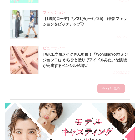
2026.8.1
ファッション
【1週間コーデ】7／21(火)〜7／25(土)最新ファッ
ションをピックアップ♡
2026.7.29
ビューティー
TWICE専属メイクさん監修！「Wonjungyo(ウォン
ジョンヨ)」からひと塗りでアイドルみたいな涙袋
が完成するペンシル登場♡
2023.3.23
もっと見る