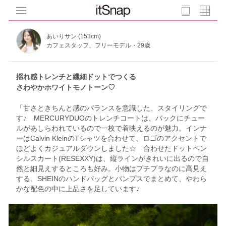
あいりサン (153cm)
カフェスタッフ、フリーモデル・29歳
揺れ感トレンチと繊細ドットでつくる
さわやかホワイトモノトーン♡
「甘さときちんと感のバランスを意識した、スタイリングで
す♪ MERCURYDUOのトレンチコートは、バックにチュー
ルがあしらわれているので一枚で着映えるのが魅力。インナ
ーはCalvin KleinのTシャツを合わせて、ロゴのアクセントで
ほどよくカジュアルダウンしました☆ 合わせたドットペン
シルスカート(RESEXXY)は、縦ラインがきれいに出るので自
然と細見えするところも好み。小物はプチプラなのに高見え
する、SHEINのハンドバッグとパンプスでまとめて、やわら
かな配色の中に上品さを足しています♪