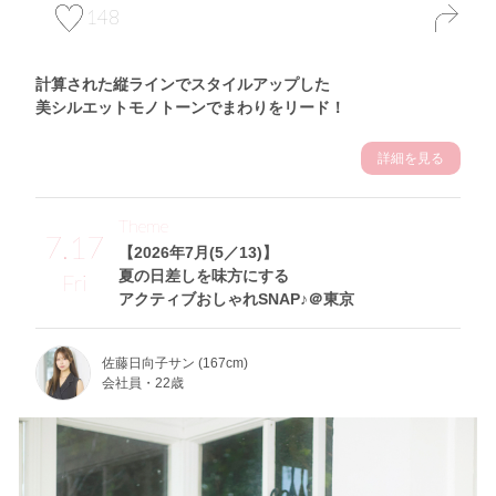
148
計算された縦ラインでスタイルアップした
美シルエットモノトーンでまわりをリード！
詳細を見る
Theme
7.17
【2026年7月(5／13)】
夏の日差しを味方にする
Fri
アクティブおしゃれSNAP♪＠東京
佐藤日向子サン (167cm)
会社員・22歳