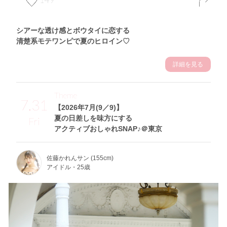
シアーな透け感とボウタイに恋する
清楚系モテワンピで夏のヒロイン♡
詳細を見る
Theme
7.31
【2026年7月(9／9)】
夏の日差しを味方にする
Fri
アクティブおしゃれSNAP♪＠東京
佐藤かれんサン (155cm)
アイドル・25歳