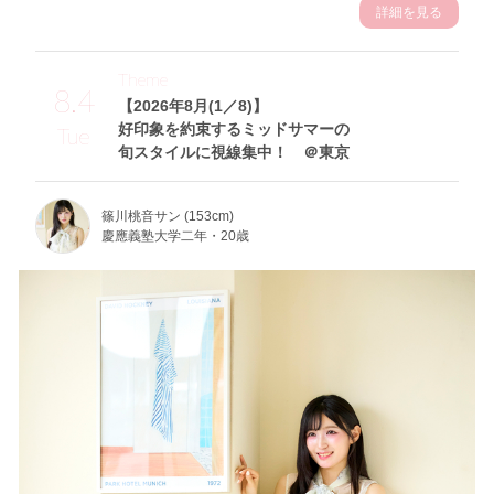
詳細を見る
Theme
8.4
【2026年8月(1／8)】
好印象を約束するミッドサマーの
Tue
旬スタイルに視線集中！ ＠東京
篠川桃音サン (153cm)
慶應義塾大学二年・20歳