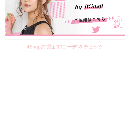
itSnapの“最新10コーデ”をチェック
Theme
8.7
【2026年8月(2／12)】
好印象を約束するミッドサマーの
Fri
旬スタイルに視線集中！ ＠東京
岩永莉子サン (149cm)
青山学院大学二年・20歳