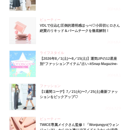
2026.8.5
ビューティー
VDLで仕込む圧倒的透明感ほっぺ♡小田切ヒロさん
絶賛のリキッド＆バームチークを徹底解剖！
2026.8.4
ライフスタイル
【2026年8／1(土)〜8／15(土)】運気UPの12星座
別“ファッションアイテム”占い-itSnap Magazine-
2026.8.1
ファッション
【1週間コーデ】7／21(火)〜7／25(土)最新ファッ
ションをピックアップ♡
2026.7.29
ビューティー
TWICE専属メイクさん監修！「Wonjungyo(ウォン