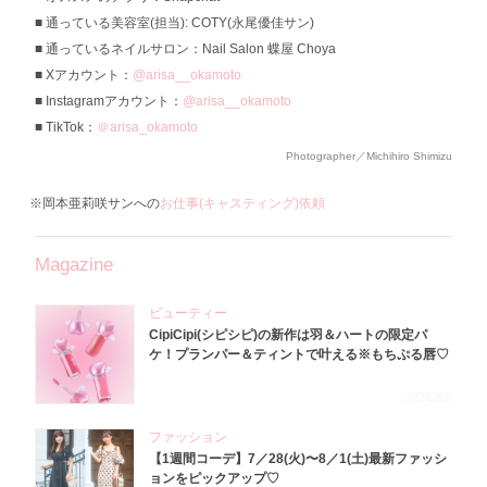
通っている美容室(担当): COTY(永尾優佳サン)
通っているネイルサロン：Nail Salon 蝶屋 Choya
Xアカウント：
@arisa__okamoto
Instagramアカウント：
@arisa__okamoto
TikTok：
＠arisa_okamoto
Photographer／Michihiro Shimizu
※岡本亜莉咲サンへの
お仕事(キャスティング)依頼
Magazine
ビューティー
CipiCipi(シピシピ)の新作は羽＆ハートの限定パ
ケ！プランパー＆ティントで叶える※もちぷる唇♡
2026.8.6
ファッション
【1週間コーデ】7／28(火)〜8／1(土)最新ファッシ
ョンをピックアップ♡