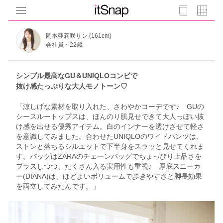
岡本亜莉咲サン (161cm)
会社員・22歳
シンプル最高なGU＆UNIQLOコンビで
抜け感たっぷりな大人モノトーン♡
「涼しげな素材を取り入れた、さわやかコーデです♪ GUの
シースルートップスは、ほんのり肌見せできて大人っぽい抜
け感を出せる優秀アイテム。白のインナーを透けさせて軽さ
を意識してみました。合わせたUNIQLOのワイドパンツは、
ストンと落ちるシルエットで下半身をスラッと見せてくれま
す。バッグはZARAのチェーンバッグでちょっぴり上品さを
プラスしつつ、たくさん入る実用性も重視♪ 厚底スニーカ
ー(DIANA)は、ほどよいボリュームで歩きやすさと脚長効果
を両立してみたんです。」