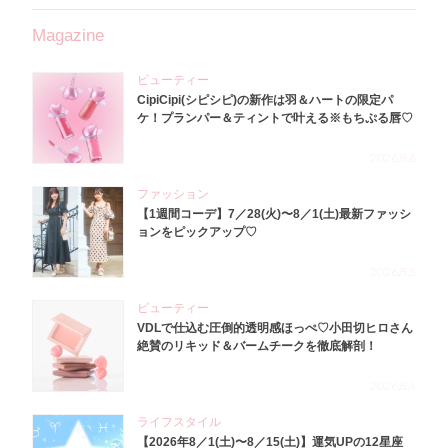
Magazine
ビューティー
CipiCipi(シピシピ)の新作は羽＆ハートの限定パ
ケ！プランパー＆ティントで叶える※もちぷる唇♡
2026.8.6
ファッション
【1週間コーデ】7／28(火)〜8／1(土)最新ファッシ
ョンをピックアップ♡
2026.8.5
ビューティー
VDLで仕込む圧倒的透明感ほっぺ♡小田切ヒロさん
絶賛のリキッド＆バームチークを徹底解剖！
2026.8.4
ライフスタイル
【2026年8／1(土)〜8／15(土)】運気UPの12星座