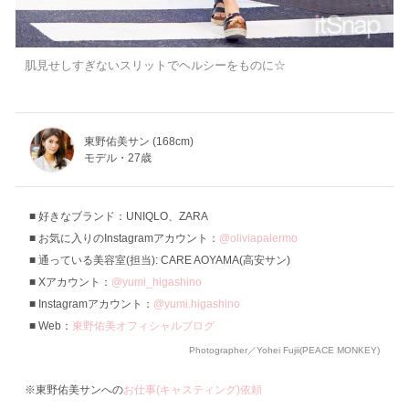
肌見せしすぎないスリットでヘルシーをものに☆
東野佑美サン (168cm)
モデル・27歳
好きなブランド：UNIQLO、ZARA
お気に入りのInstagramアカウント：
@oliviapalermo
通っている美容室(担当): CARE AOYAMA(高安サン)
Xアカウント：
@yumi_higashino
Instagramアカウント：
@yumi.higashino
Web：
東野佑美オフィシャルブログ
Photographer／Yohei Fujii(PEACE MONKEY)
※東野佑美サンへの
お仕事(キャスティング)依頼