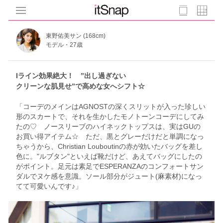
東野佑美サン (168cm)
モデル・27歳
Iライン効果絶大！ ”出し過ぎない
クリーンな肌見せ”で高めな女へシフト☆
「コーデのメインはAGNOSTの深くスリットが入った珍しい
形のスカートで、それを生かしたモノトーンコーデにしてみ
たの♡ ノースリーブのハイネックトップスは、実はGUの
お買い得アイテム☆ ただ、黒とグレーだけだと単調になっ
ちゃうから、Christian Louboutinの赤が効いたバッグを差し
色に。"ルブタン"といえば靴だけど、あえてバッグにしたの
がポイント。足元は素足でESPERANZAのコンフォートサン
ダルでヌケ感を意識。ソール部分がジュート(麻素材)になっ
てて可愛いんです♪」