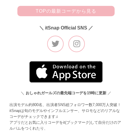
TOPの最新コーデから見る
＼ itSnap Official SNS ／
＼
おしゃれガールズの最先端コーデを19時に更新
／
出演モデル約800名、出演者SNS総フォロワー数7,000万人突破！
itSnapは旬のモデルやインフルエンサー、サロモなどのリアルな
コーデがチェックできます♫
アプリだとお気に入りコーデをit(ブックマーク)して自分だけのア
ルバムをつくれたり、