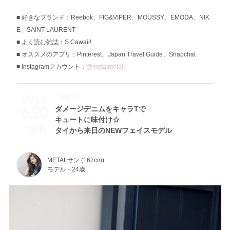
好きなブランド：Reebok、FIG&VIPER、MOUSSY、EMODA、NIK
E、SAINT LAURENT
よく読む雑誌：S Cawaii!
オススメのアプリ：Pinterest、Japan Travel Guide、Snapchat
Instagramアカウント：
@metalmetal
Theme
2016
6.20
ダメージデニムをキャラTで
キュートに味付け☆
Mon
タイから来日のNEWフェイスモデル
METALサン (167cm)
モデル・24歳