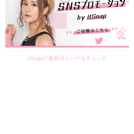
itSnapの“最新10コーデ”をチェック
Theme
8.7
【2026年8月(2／12)】
好印象を約束するミッドサマーの
Fri
旬スタイルに視線集中！ ＠東京
岩永莉子サン (149cm)
青山学院大学二年・20歳