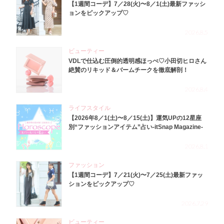
【1週間コーデ】7／28(火)〜8／1(土)最新ファッシ
ョンをピックアップ♡
2026.8.5
ビューティー
VDLで仕込む圧倒的透明感ほっぺ♡小田切ヒロさん
絶賛のリキッド＆バームチークを徹底解剖！
2026.8.4
ライフスタイル
【2026年8／1(土)〜8／15(土)】運気UPの12星座
別“ファッションアイテム”占い-itSnap Magazine-
2026.8.1
ファッション
【1週間コーデ】7／21(火)〜7／25(土)最新ファッ
ションをピックアップ♡
2026.7.29
ビューティー