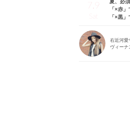
夏、必
7.9
「×赤」
Sat
「×黒」
右近河愛サン
ヴィーナ