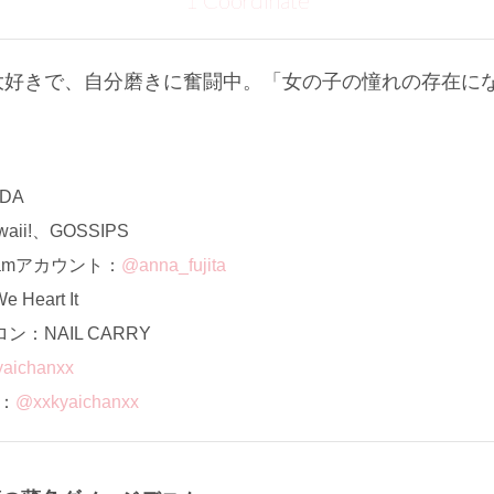
1 Coordinate
大好きで、自分磨きに奮闘中。「女の子の憧れの存在に
DA
ii!、GOSSIPS
ramアカウント：
@anna_fujita
eart It
：NAIL CARRY
aichanxx
ト：
@xxkyaichanxx