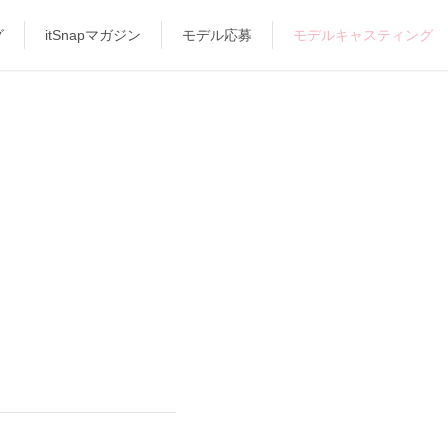
グ
itSnapマガジン
モデル応募
モデルキャスティング