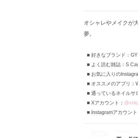
オシャレやメイクが
夢。
好きなブランド：GY
よく読む雑誌：S Cawa
お気に入りのInstag
オススメのアプリ：We H
通っているネイルサロン
Xアカウント：
@xxky
Instagramアカウン
Theme
2016