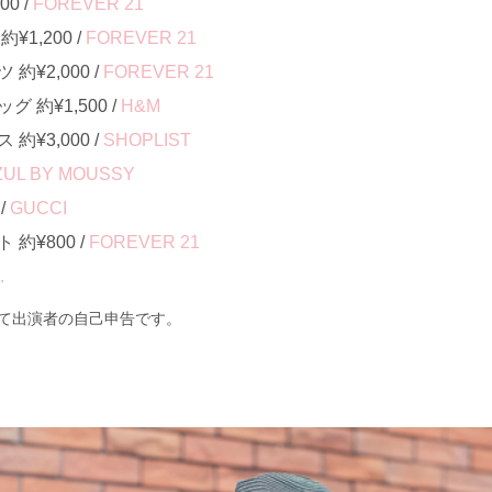
0 /
FOREVER 21
1,200 /
FOREVER 21
¥2,000 /
FOREVER 21
約¥1,500 /
H&M
¥3,000 /
SHOPLIST
ZUL BY MOUSSY
/
GUCCI
約¥800 /
FOREVER 21
.
て出演者の自己申告です。