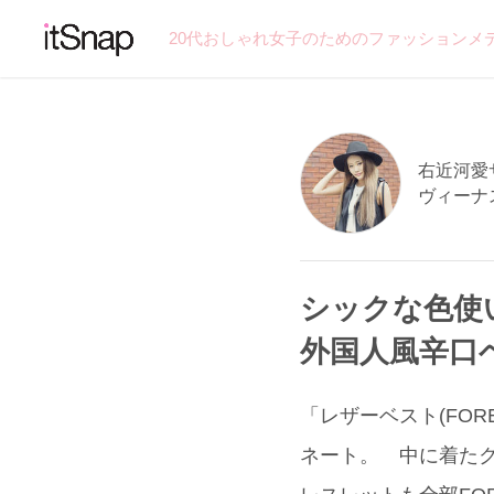
20代おしゃれ女子のためのファッションメ
右近河愛サン
ヴィーナ
シックな色使
外国人風辛口
「レザーベスト(FO
ネート。 中に着た