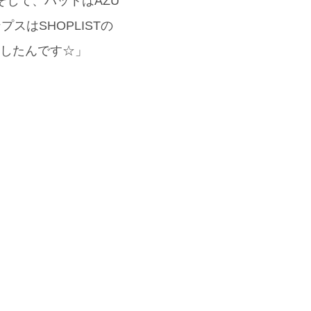
そして、ハットはAZU
スはSHOPLISTの
識したんです☆」