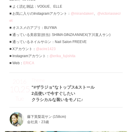
よく読む雑誌：VOGUE、ELLE
お気に入りのInstagramアカウント：
@mirandakerr
、
@victoriassecr
et
オススメのアプリ：BUYMA
通っている美容室(担当): SHIMA GINZA ANNEX(下川直人サン)
通っているネイルサロン：Nail Salon FREEVE
Xアカウント：
@acire1423
Instagramアカウント：
@erika_fujishita
Web：
ERICA
Theme
2016
10.25
"#ザラジョ"なトップス&ストール
2点使いで今すぐしたい
Tue
クラシカルな装いをモノに♪
藤下英梨花サン (158cm)
会社員・23歳