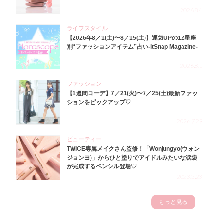
2026.8.4
ライフスタイル
【2026年8／1(土)〜8／15(土)】運気UPの12星座
別“ファッションアイテム”占い-itSnap Magazine-
2026.8.1
ファッション
【1週間コーデ】7／21(火)〜7／25(土)最新ファッ
ションをピックアップ♡
2026.7.29
ビューティー
TWICE専属メイクさん監修！「Wonjungyo(ウォン
ジョンヨ)」からひと塗りでアイドルみたいな涙袋
が完成するペンシル登場♡
2023.3.23
もっと見る