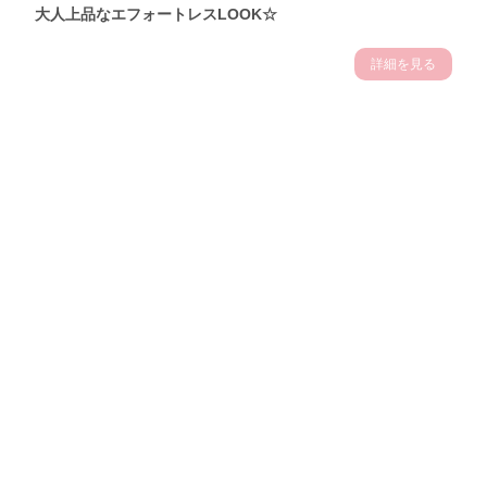
大人上品なエフォートレスLOOK☆
詳細を見る
Theme
7.10
【2026年7月(3／13)】
夏の日差しを味方にする
Fri
アクティブおしゃれSNAP♪＠東京
佐久間英凜サン (163cm)
東京調理製菓専門学校一年・24歳