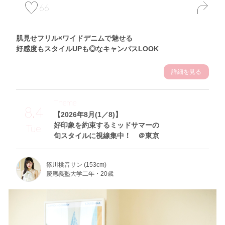
66
肌見せフリル×ワイドデニムで魅せる
好感度もスタイルUPも◎なキャンパスLOOK
詳細を見る
Theme
8.4
【2026年8月(1／8)】
好印象を約束するミッドサマーの
Tue
旬スタイルに視線集中！ ＠東京
篠川桃音サン (153cm)
慶應義塾大学二年・20歳