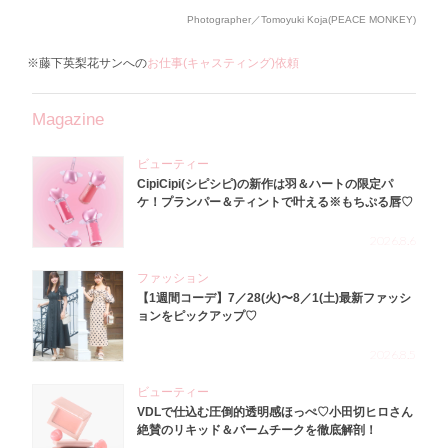
Photographer／Tomoyuki Koja(PEACE MONKEY)
※藤下英梨花サンへの
お仕事(キャスティング)依頼
Magazine
ビューティー
CipiCipi(シピシピ)の新作は羽＆ハートの限定パ
ケ！プランパー＆ティントで叶える※もちぷる唇♡
2026.8.6
ファッション
【1週間コーデ】7／28(火)〜8／1(土)最新ファッシ
ョンをピックアップ♡
2026.8.5
ビューティー
VDLで仕込む圧倒的透明感ほっぺ♡小田切ヒロさん
絶賛のリキッド＆バームチークを徹底解剖！