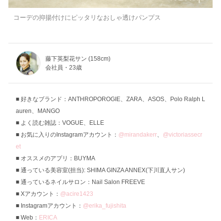
コーデの抑揚付けにピッタリなおしゃ透けパンプス
藤下英梨花サン (158cm)
会社員・23歳
好きなブランド：ANTHROPOROGIE、ZARA、ASOS、Polo Ralph L
auren、MANGO
よく読む雑誌：VOGUE、ELLE
お気に入りのInstagramアカウント：
@mirandakerr
、
@victoriassecr
et
オススメのアプリ：BUYMA
通っている美容室(担当): SHIMA GINZA ANNEX(下川直人サン)
通っているネイルサロン：Nail Salon FREEVE
Xアカウント：
@acire1423
Instagramアカウント：
@erika_fujishita
Web：
ERICA