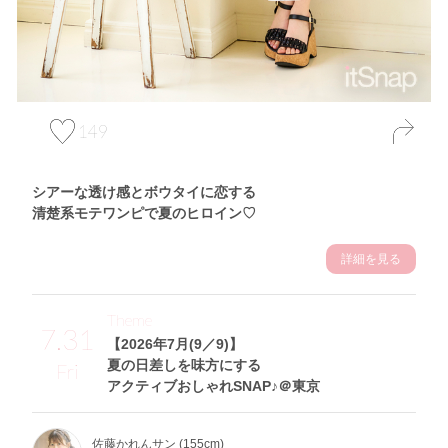
149
シアーな透け感とボウタイに恋する
清楚系モテワンピで夏のヒロイン♡
詳細を見る
Theme
7.31
【2026年7月(9／9)】
夏の日差しを味方にする
Fri
アクティブおしゃれSNAP♪＠東京
佐藤かれんサン (155cm)