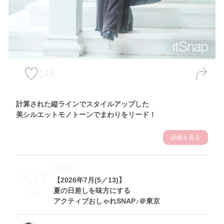
148
計算された縦ラインでスタイルアップした
美シルエットモノトーンでまわりをリード！
詳細を見る
Theme
7.17
【2026年7月(5／13)】
夏の日差しを味方にする
Fri
アクティブおしゃれSNAP♪＠東京