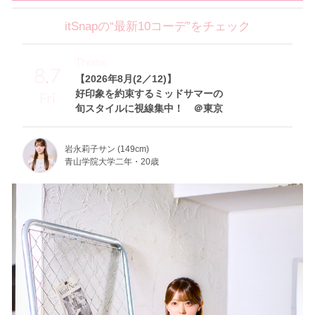
itSnapの“最新10コーデ”をチェック
Theme
8.7
【2026年8月(2／12)】
好印象を約束するミッドサマーの
Fri
旬スタイルに視線集中！ ＠東京
岩永莉子サン (149cm)
青山学院大学二年・20歳