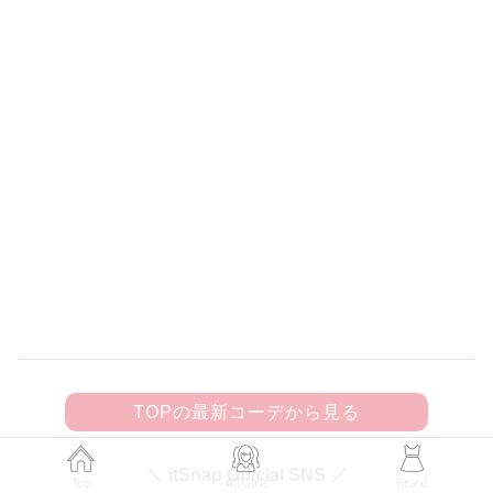
150
黒フリルキャミにビジューきらめく
デニムを合わせて甘辛カジュアルに♡
TOPの最新コーデから見る
＼ itSnap Official SNS ／
Top
All Girls
Brand