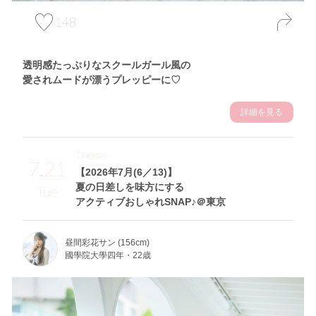
148
透明感たっぷりなスクールガール風の
愛されムードが漂うプレッピーに♡
詳細を見る
Theme
7.21
【2026年7月(6／13)】
夏の日差しを味方にする
Tue
アクティブおしゃれSNAP♪＠東京
昼間彩花サン (156cm)
國學院大學四年・22歳