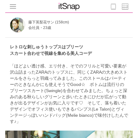
藤下英梨花サン (158cm)
会社員・23歳
レトロな刺しゅうトップスはプリーツ
スカート合わせで視線を集める美人コーデ
「ほどよい透け感、エリ付き、そでのフリルと可愛い要素が
沢山詰まったZARAのトップスに、同じくZARAの大きめスト
ールをさらっと羽織ってみました。このストールはパーティ
ーのときなんかにも使えそうでGood☆ ボトムは流行りの
プリーツスカート(Swingle)を合わせてみました。ちょっと深
みのある秋らしいグリーンと歩いたときにひだが広がって動
きが出るデザインがお気に入りです♡ そして、落ち着いた
デザインでオフィス使いもできるパンプス(Le Talon)とヴィ
ンテージっぽいハンドバッグ(Melie bianco)で味付けしたんで
す♪」