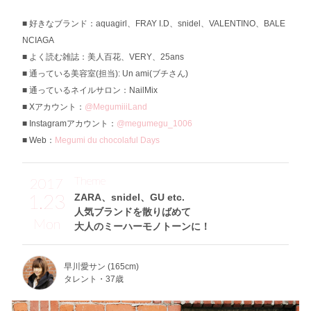
好きなブランド：aquagirl、FRAY I.D、snidel、VALENTINO、BALE
NCIAGA
よく読む雑誌：美人百花、VERY、25ans
通っている美容室(担当): Un ami(ブチさん)
通っているネイルサロン：NailMix
Xアカウント：
@MegumiiiLand
Instagramアカウント：
@megumegu_1006
Web：
Megumi du chocolaful Days
Theme
2017
1.23
ZARA、snidel、GU etc.
人気ブランドを散りばめて
Mon
大人のミーハーモノトーンに！
早川愛サン (165cm)
タレント・37歳