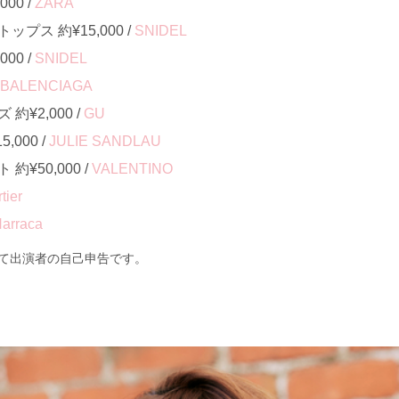
00 /
ZARA
プス 約¥15,000 /
SNIDEL
00 /
SNIDEL
BALENCIAGA
¥2,000 /
GU
000 /
JULIE SANDLAU
¥50,000 /
VALENTINO
tier
arraca
て出演者の自己申告です。