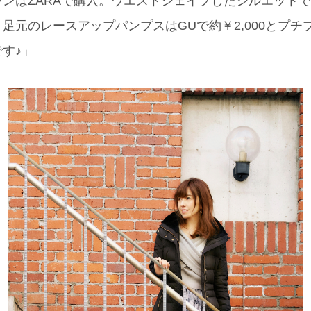
ンはZARAで購入。ウエストシェイプしたシルエット
足元のレースアップパンプスはGUで約￥2,000とプチ
す♪」