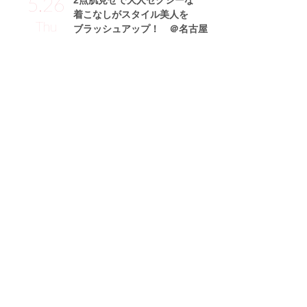
5.26
2点肌見せで大人セクシーな
着こなしがスタイル美人を
Thu
ブラッシュアップ！ ＠名古屋
中田美由紀サン (171cm)
モデル・30歳