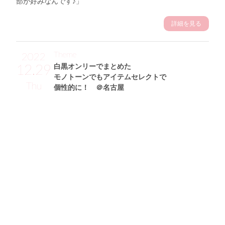
部が好みなんです♪」
詳細を見る
Theme
2022
12.29
白黒オンリーでまとめた
モノトーンでもアイテムセレクトで
Thu
個性的に！ ＠名古屋
中田美由紀サン (171cm)
モデル・31歳