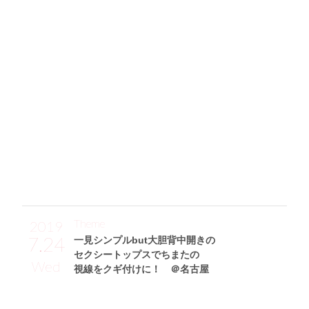
シンプルワンピをレディにアップデート♪
「ウエストに付いたラッププリーツがストンとしたIラインを
つくってくれる、レイヤード風のベージュロングワンピ(MIE
LI INVARIANT)をセレクト。一枚でシンプルに大人っぽく決
まるし、歩くたびにふわっと揺れて女性らしさがアップする
のが魅力です。それに、白ショートブーツ(Mila Owen)を合
わせて、ちょっぴりカジュアルダウン&着崩してみました。
バッグはSTELLA McCARTNEYのロゴトートなんですが、あ
えてレアなゴールドの色味をチョイスしたのがポイントで
す！」
Theme
2019
7.24
一見シンプルbut大胆背中開きの
セクシートップスでちまたの
Wed
視線をクギ付けに！ ＠名古屋