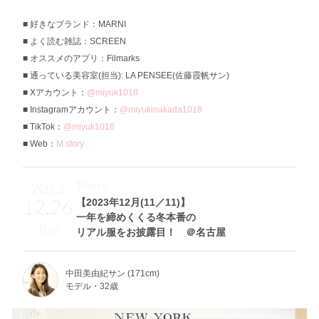
好きなブランド：MARNI
よく読む雑誌：SCREEN
オススメのアプリ：Filmarks
通っている美容室(担当): LA PENSEE(佐藤霞帆サン)
Xアカウント：
@miyuk1018
Instagramアカウント：
@miyukinakada1018
TikTok：
@miyuk1018
Web：
M story
Theme
2023
12.26
【2023年12月(11／11)】
一年を締めくくる冬本番の
Tue
リアル服をお披露目！ ＠名古屋
中田美由紀サン (171cm)
モデル・32歳