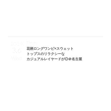
トもキレイで脚が細く見えるのでとっても使えるアイテム。
夏っぽさが高まるコルク素材のオープントゥパンプス(DIAN
A)と、ずっと欲しかったMARC JACOBSのショルダーバッグ
(スナップショット)の小物を合わせてみました☆」
Theme
2019
3.6
花柄ロングワンピ×スウェット
トップスのリラクシーな
Wed
カジュアルレイヤードが◎＠名古屋
中田美由紀サン (171cm)
モデル・27歳