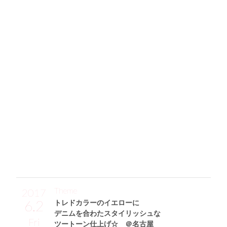
シンプルなのに差がつくこだわりの
アイテムセレクトでオシャレ感を増し増し
「遊び心のある"長いまつ毛の目"が特徴のTシャツはChiara F
erragniのアイテム☆ そのTシャツにラインがキレイな、ロ
ングタイトスカート(BLENHEIM)を合わせました。これはス
ソにスリットが入っていて、スタイルよく見えるところも
◎。清潔感のあるホワイトスニーカーはBershkaで約￥2,000
のハイコスパアイテム♡ 仕上げにミニサイズでバランスよ
く持てる、お気に入りのバッグ(FURLA)のキャンディを取り
入れました！」
※Chiara Ferragni(キアラ フェラーニ)：2013年に誕生した、
イタリアのシューズブランド。クリエイティブディレクター
は、イタリア出身のキアラ フェラーニ。
Theme
2017
6.2
トレドカラーのイエローに
デニムを合わたスタイリッシュな
Fri
ツートーン仕上げ☆ ＠名古屋