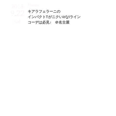
Theme
2018
9.22
キアラフェラーニの
インパクトTがニクいitなIライン
Sat
コーデは必見♪ ＠名古屋
中田美由紀サン (171cm)
モデル・26歳