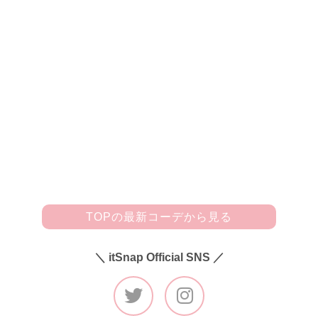
iso)はソデまくり&ボタンを開けて適度な肌見せをしたんで
す。シャツ以外のアイテムはすべて1piu1uguale3のアイテム
で、デニムはシンプルなんですがシルエットが気に入ってい
ます。スポーティーなスニーカー(Philippe Model×1piu1ugua
le3)はシャツと同じイエローで統一！ トートバッグ(PELLE
MORBIDA×1piu1uguale3)はパンツと同じデニム素材が◎で
す。」
※1piu1uguale3(ウノピゥウノウグァーレトレ)：2012A／W
シーズンにスタートしたドメスティックメンズファッション
ブランド。
TOPの最新コーデから見る
＼ itSnap Official SNS ／