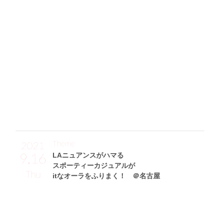
「絶妙なグリーンの色味と、大きめなエリがお気に入りの短
丈トップスは、ZARAのアイテム。デコルテとお腹の2点肌見
せで涼しげにしつ、ハイウエストワイドパンツ(dress.up.mar
ket)を合わせて脚長見えするように意識しました♪ このパン
ツはシルエットと、素材感がとってもいい感じ。それに、パ
イソン柄のベルトを巻いてウエストマークしています！ 靴
はサイドのロゴが特徴的なNaked Wolfeのスニーカー、リュ
ックは白のアクセントが◎なシンプルリュック(courrèges)で
す。」
Theme
2021
9.16
LAニュアンスがハマる
スポーティーカジュアルが
Thu
itなオーラをふりまく！ ＠名古屋
中田美由紀サン (171cm)
モデル・29歳