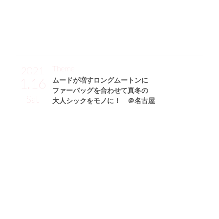
は、MARC JACOBSのウエストバッグ&キャップ(AZUL by m
oussy)をONして、アクティブに仕上げてます！」
Theme
2021
1.16
ムードが増すロングムートンに
ファーバッグを合わせて真冬の
Sat
大人シックをモノに！ ＠名古屋
中田美由紀サン (171cm)
モデル・29歳