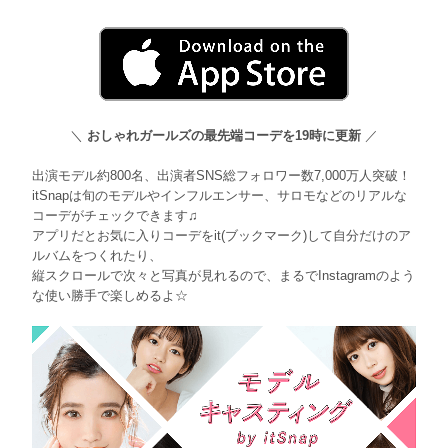
＼
おしゃれガールズの最先端コーデを19時に更新
／
出演モデル約800名、出演者SNS総フォロワー数7,000万人突破！
itSnapは旬のモデルやインフルエンサー、サロモなどのリアルな
コーデがチェックできます♫
アプリだとお気に入りコーデをit(ブックマーク)して自分だけのア
ルバムをつくれたり、
縦スクロールで次々と写真が見れるので、まるでInstagramのよう
な使い勝手で楽しめるよ☆