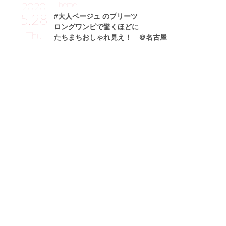
Theme
2020
5.28
#大人ベージュ のプリーツ
ロングワンピで驚くほどに
Thu
たちまちおしゃれ見え！ ＠名古屋
中田美由紀サン (171cm)
モデル・28歳