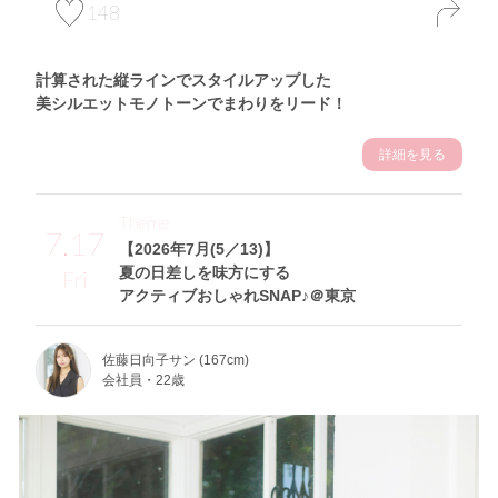
148
計算された縦ラインでスタイルアップした
美シルエットモノトーンでまわりをリード！
詳細を見る
Theme
7.17
【2026年7月(5／13)】
夏の日差しを味方にする
Fri
アクティブおしゃれSNAP♪＠東京
佐藤日向子サン (167cm)
会社員・22歳