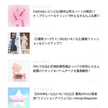
ビューティー
CipiCipi(シピシピ)の新作は羽＆ハートの限定パ
ケ！プランパー＆ティントで叶える※もちぷる唇♡
2026.8.6
ファッション
【1週間コーデ】7／28(火)〜8／1(土)最新ファッシ
ョンをピックアップ♡
2026.8.5
ビューティー
VDLで仕込む圧倒的透明感ほっぺ♡小田切ヒロさん
絶賛のリキッド＆バームチークを徹底解剖！
2026.8.4
ライフスタイル
【2026年8／1(土)〜8／15(土)】運気UPの12星座
別“ファッションアイテム”占い-itSnap Magazine-
2026.8.1