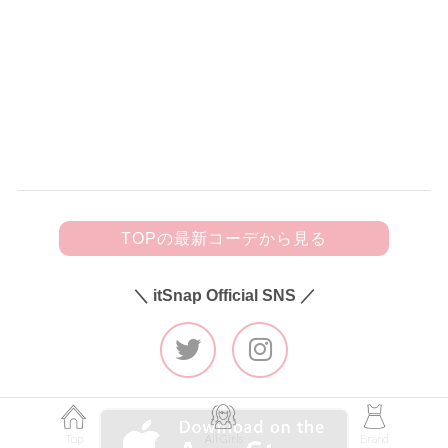
150
黒フリルキャミにビジューきらめく
デニムを合わせて甘辛カジュアルに♡
TOPの最新コーデから見る
＼ itSnap Official SNS ／
Top
All Girls
Brand