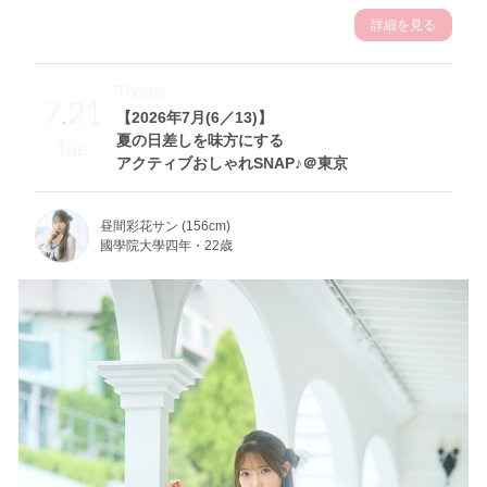
詳細を見る
Theme
7.21
【2026年7月(6／13)】
夏の日差しを味方にする
Tue
アクティブおしゃれSNAP♪＠東京
昼間彩花サン (156cm)
國學院大學四年・22歳