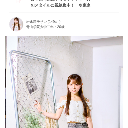
Fri
旬スタイルに視線集中！ ＠東京
岩永莉子サン (149cm)
青山学院大学二年・20歳