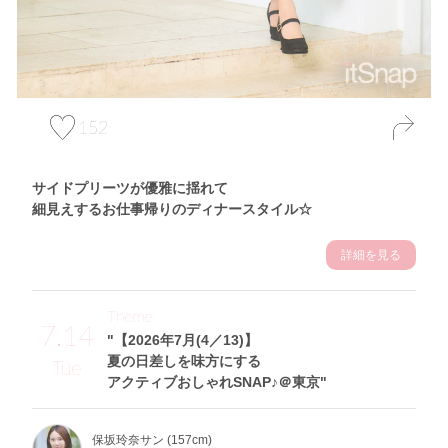
152
サイドプリーツが優雅に揺れて
細見えするお仕事帰りのディナースタイル☆
詳細を見る
Theme
7.14
"【2026年7月(4／13)】
夏の日差しを味方にする
Tue
アクティブおしゃれSNAP♪＠東京"
保坂玲奈サン (157cm)