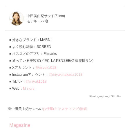
中田美由紀サン (171cm)
モデル・27歳
好きなブランド：MARNI
よく読む雑誌：SCREEN
オススメのアプリ：Filmarks
通っている美容室(担当): LA PENSEE(佐藤霞帆サン)
Xアカウント：
@miyuk1018
Instagramアカウント：
@miyukinakada1018
TikTok：
@miyuk1018
Web：
M story
Photographer／Sho Ito
※中田美由紀サンへの
お仕事(キャスティング)依頼
Magazine