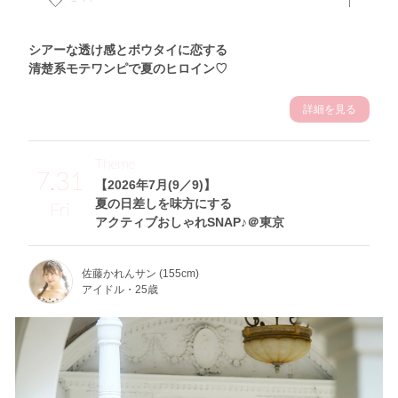
シアーな透け感とボウタイに恋する
清楚系モテワンピで夏のヒロイン♡
詳細を見る
Theme
7.31
【2026年7月(9／9)】
夏の日差しを味方にする
Fri
アクティブおしゃれSNAP♪＠東京
佐藤かれんサン (155cm)
アイドル・25歳