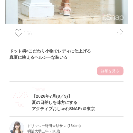
156
ドット柄×こだわり小物でレディに仕上げる
真夏に映えるヘルシーな装い☆
詳細を見る
Theme
7.28
【2026年7月(8／9)】
夏の日差しを味方にする
Tue
アクティブおしゃれSNAP♪＠東京
ドリッシー野田未結サン (164cm)
明治大学三年・20歳