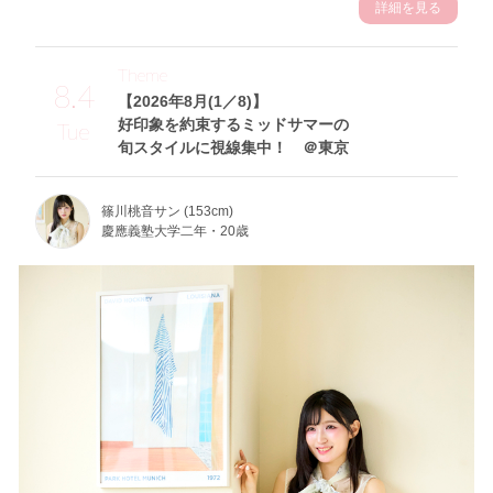
詳細を見る
Theme
8.4
【2026年8月(1／8)】
好印象を約束するミッドサマーの
Tue
旬スタイルに視線集中！ ＠東京
篠川桃音サン (153cm)
慶應義塾大学二年・20歳