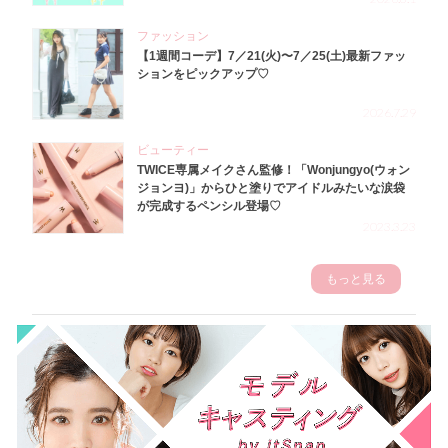
ファッション
【1週間コーデ】7／21(火)〜7／25(土)最新ファッ
ションをピックアップ♡
2026.7.29
ビューティー
TWICE専属メイクさん監修！「Wonjungyo(ウォン
ジョンヨ)」からひと塗りでアイドルみたいな涙袋
が完成するペンシル登場♡
2023.3.23
もっと見る