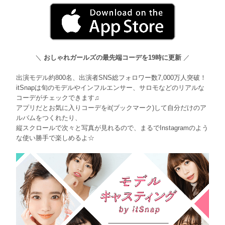
＼
おしゃれガールズの最先端コーデを19時に更新
／
出演モデル約800名、出演者SNS総フォロワー数7,000万人突破！
itSnapは旬のモデルやインフルエンサー、サロモなどのリアルな
コーデがチェックできます♫
アプリだとお気に入りコーデをit(ブックマーク)して自分だけのア
ルバムをつくれたり、
縦スクロールで次々と写真が見れるので、まるでInstagramのよう
な使い勝手で楽しめるよ☆