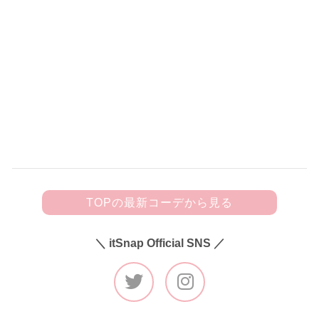
150
黒フリルキャミにビジューきらめく
デニムを合わせて甘辛カジュアルに♡
TOPの最新コーデから見る
＼ itSnap Official SNS ／