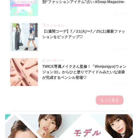
別“ファッションアイテム”占い-itSnap Magazine-
2026.8.1
ファッション
【1週間コーデ】7／21(火)〜7／25(土)最新ファッ
ションをピックアップ♡
2026.7.29
ビューティー
TWICE専属メイクさん監修！「Wonjungyo(ウォン
ジョンヨ)」からひと塗りでアイドルみたいな涙袋
が完成するペンシル登場♡
2023.3.23
もっと見る