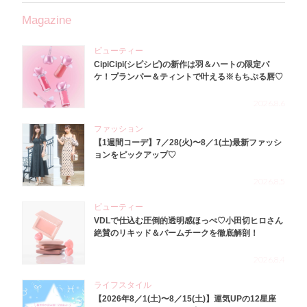
Magazine
ビューティー
CipiCipi(シピシピ)の新作は羽＆ハートの限定パ
ケ！プランパー＆ティントで叶える※もちぷる唇♡
2026.8.6
ファッション
【1週間コーデ】7／28(火)〜8／1(土)最新ファッシ
ョンをピックアップ♡
2026.8.5
ビューティー
VDLで仕込む圧倒的透明感ほっぺ♡小田切ヒロさん
絶賛のリキッド＆バームチークを徹底解剖！
2026.8.4
ライフスタイル
【2026年8／1(土)〜8／15(土)】運気UPの12星座