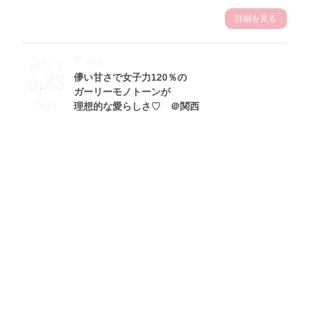
詳細を見る
Theme
2019
6.23
儚い甘さで女子力120％の
ガーリーモノトーンが
Sun
理想的な愛らしさ♡ ＠関西
末井櫻子サン (152cm)
関西学院大学三回生・21歳