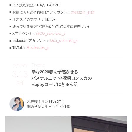
よく読む雑誌：Ray、LARME
お気に入りのInstagramアカウント：
@dazzlin_staff
オススメのアプリ：Tik Tok
通っている美容室(担当): NYNY(坂本由佳奈サン)
Xアカウント：
@CQ_sakurako_s
Instagramアカウント：
@cq_sakurako_s
TikTok：
＠ sakurako_s
Theme
2020
3.13
幸な2020春を予感させる
パステルニット×花柄ロンスカの
Fri
Happyコーデにきゅん♡
末井櫻子サン (152cm)
関西学院大学三回生・21歳