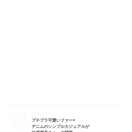
127
胸元のハートをアクセントにくびれ
シルエットの優しげモノトーンが完成
「黒と白オンリーの色使いで全身をまとめて、胸元の赤のハ
ートワッペンをワンポイントにしてみました♪ TシャツはPL
AY COMME des GARCONSのもので、キュロット(dazzling)
にウエストイン&ヒール高めのパンプス(31 Sons de mode)の
脚長効果でバランスUPを意識したんです！ キラキラしたラ
メにひかれたショルダーバッグはDIANAのアイテムで、かさ
ばらないミニサイズで使いやすいところもお気に入りです
☆」
Theme
2018
1.13
プチプラ可愛いファー×
デニムのシンプルカジュアルが
Sat