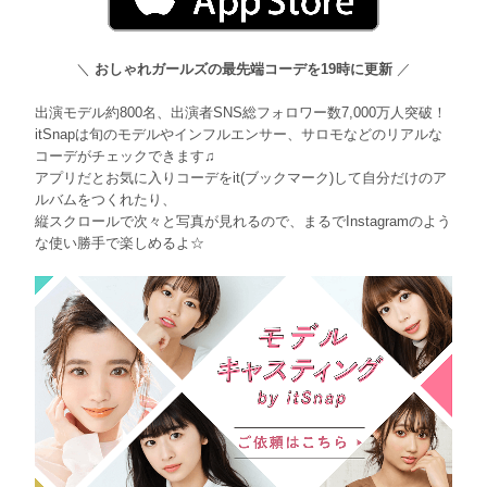
＼
おしゃれガールズの最先端コーデを19時に更新
／
出演モデル約800名、出演者SNS総フォロワー数7,000万人突破！
itSnapは旬のモデルやインフルエンサー、サロモなどのリアルな
コーデがチェックできます♫
アプリだとお気に入りコーデをit(ブックマーク)して自分だけのア
ルバムをつくれたり、
縦スクロールで次々と写真が見れるので、まるでInstagramのよう
な使い勝手で楽しめるよ☆