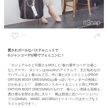
129
愛されガールなパステルニットで
Gジャンコーデが秒でフェミニンに！
「カジュアルさと可愛さをMIXした”春の通学コーデ”が着こ
なしテーマ♪ Gジャンはdazzlinのアイテムで、丈が短めなの
でバランスよく着られて◎。中に着たVネックニット(PROP
ORTION BODY DRESSING)は春っぽいラベンダーの色味に
ひかれました♡ 花柄のロンスカートもニットと同じPROP
ORTION BODY DRESSINGのもので、春らしい色味も花柄も
透け感も全部がお気に入り！ 靴は肌色に近いベージュパン
プス(DIANA)、MARC JACOBSのトートバッグはポップなイ
ラストが◎です！」