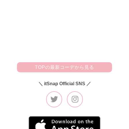
は、両方ともPARK Eastで購入。どちらもすごく安いのに、
デザインが可愛くて羽織りやすいんです♪ ボトムはdazzlin
のオリジナルスタンダードスキニーでシンプル&カジュアル
にしました。このデニムはサイズ感がちょうどよくて、脚が
キレイに見えるのでお気に入り！ 足元はまっ赤なスエード
パンプス(神戸レタス)を合わせて、ちょっぴりレディな印象
に。ピアスやネックレスまで女らしくまとめたんです♡」
TOPの最新コーデから見る
＼ itSnap Official SNS ／