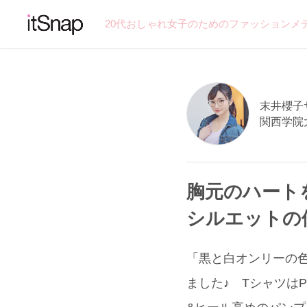
20代おしゃれ女子のためのファッションメ
末井櫻子サン
関西学院
胸元のハート
シルエットの
「黒と白オンリーの
ました♪ TシャツはPLA