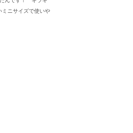
識したんです！ キラキ
いミニサイズで使いや