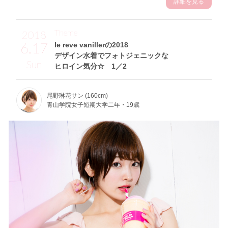
詳細を見る
Theme
2018
6.17
le reve vanillerの2018
デザイン水着でフォトジェニックな
Sun
ヒロイン気分☆ 1／2
尾野琳花サン (160cm)
青山学院女子短期大学二年・19歳