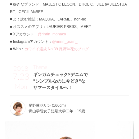
好きなブランド：MAJESTIC LEGON、DHOLIC、JILL by JILLSTUA
RT、CECIL McBEE
よく読む雑誌：MAQUIA、LARME、non-no
オススメのアプリ：LAURIER PRESS、MERY
Xアカウント：
@rinrin_monaco_
Instagramアカウント：
@rinrin_gram_
Web：
カワイイ選抜 No.39 尾野琳花のブログ
Theme
2018
7.23
ギンガムチェック×デニムで
"シンプルなのに今どき"な
Mon
サマースタイルへ！
尾野琳花サン (160cm)
青山学院女子短期大学二年・19歳