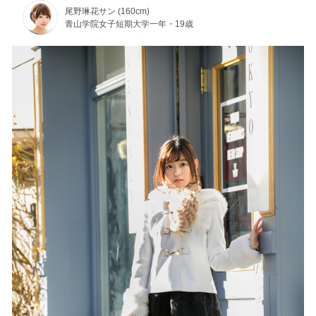
尾野琳花サン (160cm)
青山学院女子短期大学一年・19歳