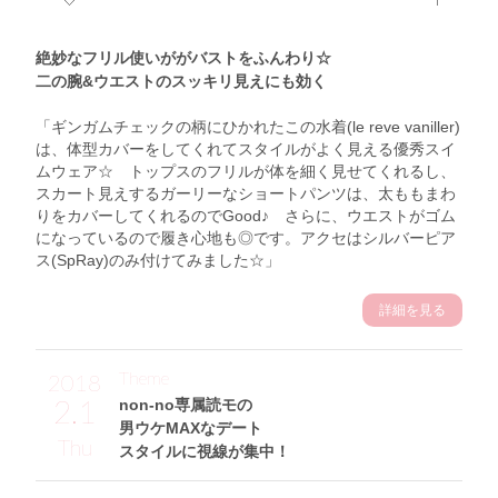
絶妙なフリル使いががバストをふんわり☆
二の腕&ウエストのスッキリ見えにも効く
「ギンガムチェックの柄にひかれたこの水着(le reve vaniller)
は、体型カバーをしてくれてスタイルがよく見える優秀スイ
ムウェア☆ トップスのフリルが体を細く見せてくれるし、
スカート見えするガーリーなショートパンツは、太ももまわ
りをカバーしてくれるのでGood♪ さらに、ウエストがゴム
になっているので履き心地も◎です。アクセはシルバーピア
ス(SpRay)のみ付けてみました☆」
詳細を見る
Theme
2018
2.1
non-no専属読モの
男ウケMAXなデート
Thu
スタイルに視線が集中！