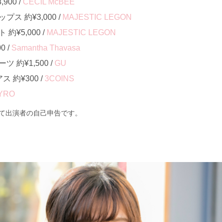
900 /
CECIL McBEE
ス 約¥3,000 /
MAJESTIC LEGON
¥5,000 /
MAJESTIC LEGON
0 /
Samantha Thavasa
約¥1,500 /
GU
 約¥300 /
3COINS
YRO
て出演者の自己申告です。