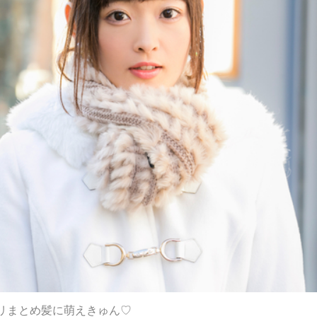
リまとめ髪に萌えきゅん♡