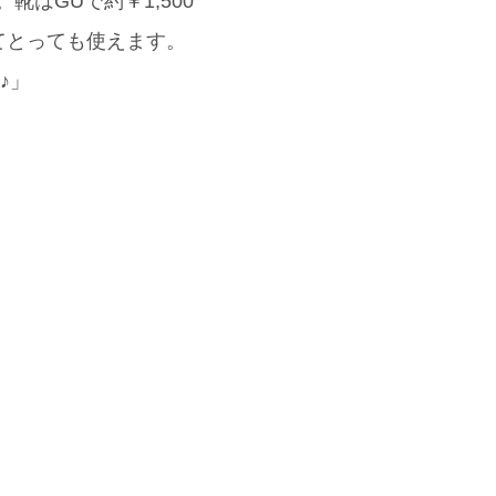
靴はGUで約￥1,500
てとっても使えます。
♪」