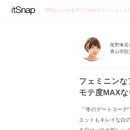
20代おしゃれ女子のためのファッションメ
尾野琳花サン
青山学院
フェミニンな
モテ度MAX
「”冬のデートコーデ
エットもキレイな白