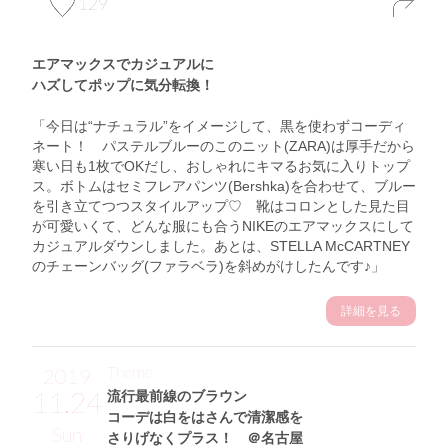
129
エアマックスでカジュアルに
ハズしてポップに気分転換！
「今日は“ナチュラル”をイメージして、黒を使わずコーディ
ネート！ パステルブルーのこのニット(ZARA)は厚手だから
寒い日も1枚でOKだし、おしゃれにキマるお気に入りトップ
ス。ボトムはセミフレアパンツ(Bershka)を合わせて、ブルー
を引き立てつつスタイルアップ♡ 靴はコロンとした見た目
が可愛いくて、どんな服にも合うNIKEのエアマックスにして
カジュアルダウンしました。あとは、STELLA McCARTNEY
のチェーンバッグ(ファラベラ)を斜めがけしたんです♪」
詳細を見る
Theme
2019
11.24
流行最前線のブラウン
コーデは白をはさんで清潔感を
Sun
さりげなくプラス！ ＠名古屋