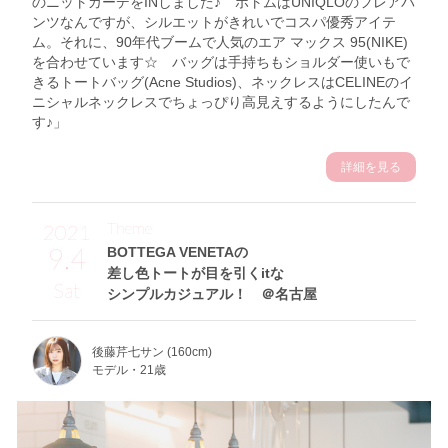
のニットカーデをINしました♪ ボトムはUNIQLOのフレアパ
ンツなんですが、シルエットがきれいでコスパ優秀アイテ
ム。それに、90年代ブームで人気のエア マックス 95(NIKE)
を合わせています☆ バッグは手持ちもショルダー使いもで
きるトートバッグ(Acne Studios)、ネックレスはCELINEのイ
ニシャルネックレスでちょっぴり高見えするようにしたんで
す♪」
詳細を見る
Theme
2021
9.4
BOTTEGA VENETAの
差し色トートが目を引くitな
Sat
シンプルカジュアル！ ＠名古屋
後藤芹七サン (160cm)
モデル・21歳