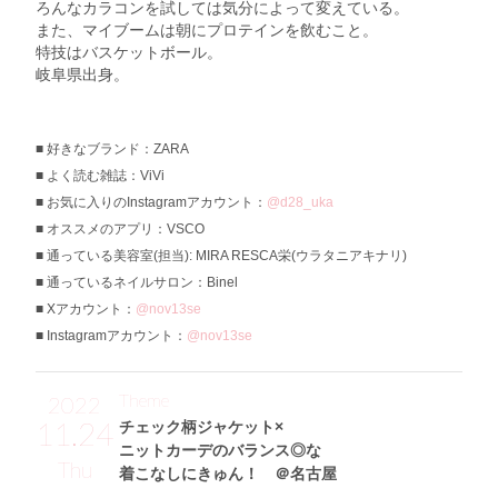
ろんなカラコンを試しては気分によって変えている。
また、マイブームは朝にプロテインを飲むこと。
特技はバスケットボール。
岐阜県出身。
好きなブランド：ZARA
よく読む雑誌：ViVi
お気に入りのInstagramアカウント：
@d28_uka
オススメのアプリ：VSCO
通っている美容室(担当): MIRA RESCA栄(ウラタニアキナリ)
通っているネイルサロン：Binel
Xアカウント：
@nov13se
Instagramアカウント：
@nov13se
Theme
2022
11.24
チェック柄ジャケット×
ニットカーデのバランス◎な
Thu
着こなしにきゅん！ ＠名古屋