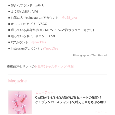
好きなブランド：ZARA
よく読む雑誌：ViVi
お気に入りのInstagramアカウント：
@d28_uka
オススメのアプリ：VSCO
通っている美容室(担当): MIRA RESCA栄(ウラタニアキナリ)
通っているネイルサロン：Binel
Xアカウント：
@nov13se
Instagramアカウント：
@nov13se
Photographer／Toru Hasumi
※後藤芹七サンへの
お仕事(キャスティング)依頼
Magazine
ビューティー
CipiCipi(シピシピ)の新作は羽＆ハートの限定パ
ケ！プランパー＆ティントで叶える※もちぷる唇♡
2026.8.6