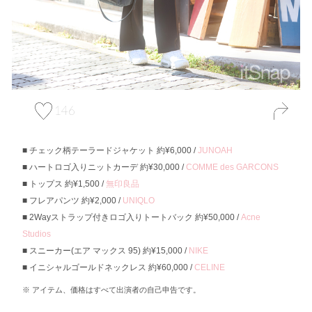
146
チェック柄テーラードジャケット 約¥6,000 /
JUNOAH
ハートロゴ入りニットカーデ 約¥30,000 /
COMME des GARCONS
トップス 約¥1,500 /
無印良品
フレアパンツ 約¥2,000 /
UNIQLO
2Wayストラップ付きロゴ入りトートバック 約¥50,000 /
Acne
Studios
スニーカー(エア マックス 95) 約¥15,000 /
NIKE
イニシャルゴールドネックレス 約¥60,000 /
CELINE
アイテム、価格はすべて出演者の自己申告です。