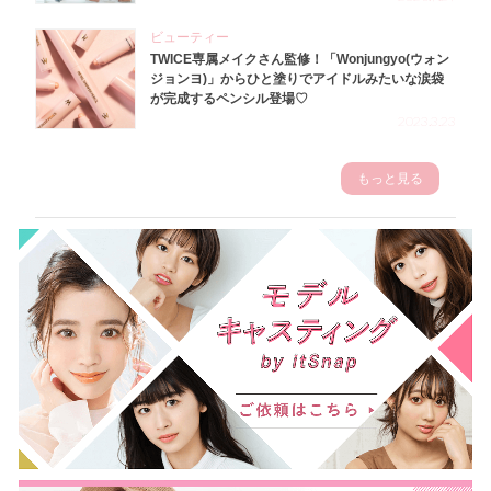
ビューティー
TWICE専属メイクさん監修！「Wonjungyo(ウォン
ジョンヨ)」からひと塗りでアイドルみたいな涙袋
が完成するペンシル登場♡
2023.3.23
もっと見る