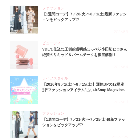
ファッション
【1週間コーデ】7／28(火)〜8／1(土)最新ファッシ
ョンをピックアップ♡
2026.8.5
ビューティー
VDLで仕込む圧倒的透明感ほっぺ♡小田切ヒロさん
絶賛のリキッド＆バームチークを徹底解剖！
2026.8.4
ライフスタイル
【2026年8／1(土)〜8／15(土)】運気UPの12星座
別“ファッションアイテム”占い-itSnap Magazine-
2026.8.1
ファッション
【1週間コーデ】7／21(火)〜7／25(土)最新ファッ
ションをピックアップ♡
2026.7.29