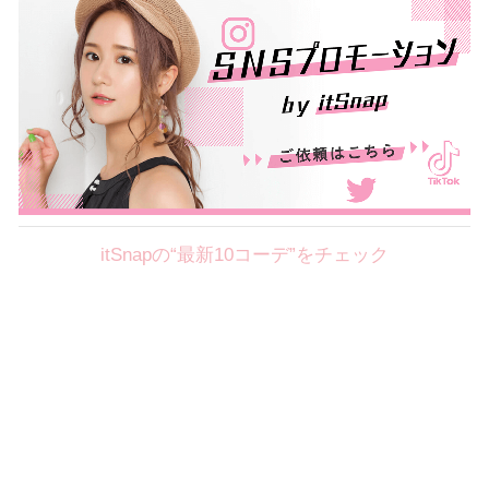
itSnapの“最新10コーデ”をチェック
Theme
8.7
【2026年8月(2／12)】
好印象を約束するミッドサマーの
Fri
旬スタイルに視線集中！ ＠東京
岩永莉子サン (149cm)
青山学院大学二年・20歳