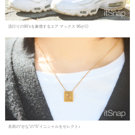
流行りの90’sを象徴するエア マックス 95が◎
名前の“せな”の“S”イニシャルをセレクト♪