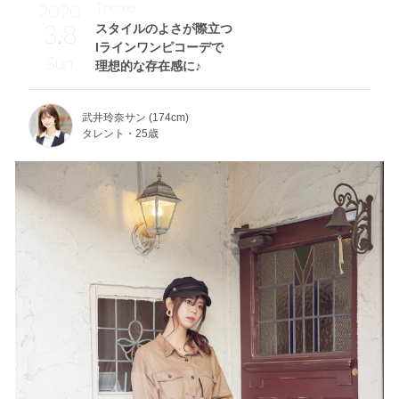
Theme
2020
3.8
スタイルのよさが際立つ
Iラインワンピコーデで
Sun
理想的な存在感に♪
武井玲奈サン (174cm)
タレント・25歳