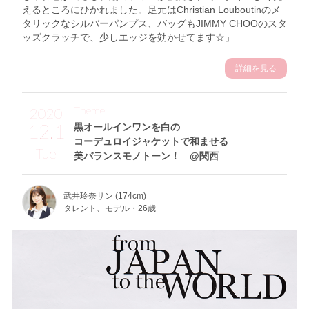
えるところにひかれました。足元はChristian Louboutinのメ
タリックなシルバーパンプス、バッグもJIMMY CHOOのスタ
ッズクラッチで、少しエッジを効かせてます☆」
詳細を見る
Theme
2020
12.1
黒オールインワンを白の
コーデュロイジャケットで和ませる
Tue
美バランスモノトーン！ @関西
武井玲奈サン (174cm)
タレント、モデル・26歳