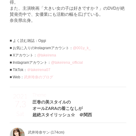
得。
また、主演映画「大きい女の子は好きですか？」のDVDが絶
賛発売中で、女優業にも活動の幅を広げている。
奈良県出身。
よく読む雑誌：Oggi
お気に入りのInstagramアカウント：
@001y_k_
Xアカウント：
@takeirena
Instagramアカウント：
@takeirena_official
TikTok：
＠takeirena07
Web：
武井玲奈のブログ
Theme
2021
7.3
圧巻の美スタイルの
オールZARAの着こなしが
Sat
超絶スタイリッシュ☆ ＠関西
武井玲奈サン (174cm)