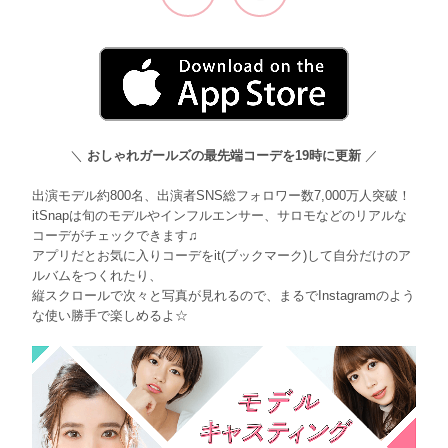
＼
おしゃれガールズの最先端コーデを19時に更新
／
出演モデル約800名、出演者SNS総フォロワー数7,000万人突破！
itSnapは旬のモデルやインフルエンサー、サロモなどのリアルな
コーデがチェックできます♫
アプリだとお気に入りコーデをit(ブックマーク)して自分だけのア
ルバムをつくれたり、
縦スクロールで次々と写真が見れるので、まるでInstagramのよう
な使い勝手で楽しめるよ☆