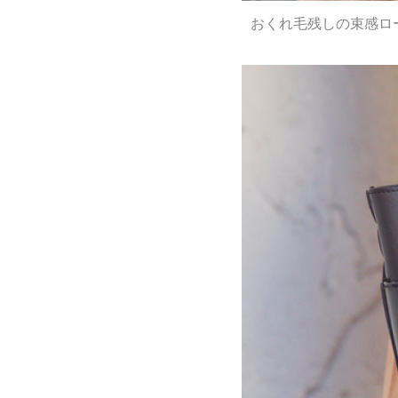
おくれ毛残しの束感ロ