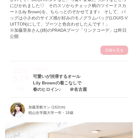
にひかれました♡ そのスソからチェック柄のツイードスカ
ート(Lily Brown)を、ちらっとのぞかせてます♪ そして、バ
ッグは小さめのサイズ感が好みのモノグラムバッグ(LOUIS V
UITTON)にして、ブーツと色合わせしたんです！」
※加藤里奈さん(姉)のPRADAブーツ「リンクコーデ」は昨日
公開
詳細を見る
Theme
2020
5.19
可愛いが渋滞するオール
Lily Brownの着こなしで
Tue
春のヒロイン♪ ＠名古屋
加藤里帆サン (162cm)
椙山女学園大学一年・18歳