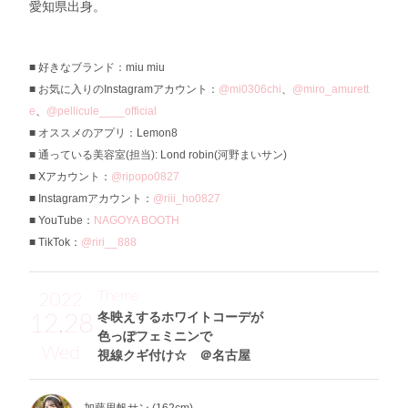
愛知県出身。
好きなブランド：miu miu
お気に入りのInstagramアカウント：
@mi0306chi
、
@miro_amurett
e
、
@pellicule____official
オススメのアプリ：Lemon8
通っている美容室(担当): Lond robin(河野まいサン)
Xアカウント：
@ripopo0827
Instagramアカウント：
@riii_ho0827
YouTube：
NAGOYA BOOTH
TikTok：
@riri__888
Theme
2022
12.28
冬映えするホワイトコーデが
色っぽフェミニンで
Wed
視線クギ付け☆ ＠名古屋