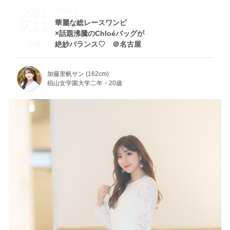
Theme
2021
9.11
華麗な総レースワンピ
×話題沸騰のChloéバッグが
Sat
絶妙バランス♡ ＠名古屋
加藤里帆サン (162cm)
椙山女学園大学二年・20歳