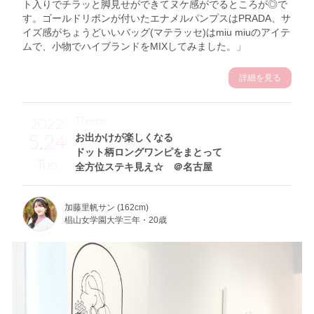
ト入りでチラッと脚見せができてヌケ感がでるところが◎で
す。ゴールドリボンが付いたエナメルパンプスはPRADA、サ
イズ感がちょうどいいバッグ(マテラッセ)はmiu miuのアイテ
ムで、小物でハイブランドをMIXしてみました。」
詳細を見る
Theme
2022
5.24
お出かけが楽しくなる
ドット柄ロングワンピをまとって
Tue
全方位ステキ見え☆ ＠名古屋
加藤里帆サン (162cm)
椙山女学園大学三年・20歳