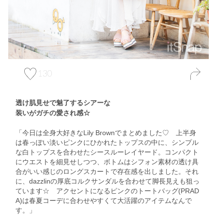
130
透け肌見せで魅了するシアーな
装いがガチの愛され感☆
「今日は全身大好きなLily Brownでまとめました♡ 上半身
は春っぽい淡いピンクにひかれたトップスの中に、シンプル
な白トップスを合わせたシースルーレイヤード。コンパクト
にウエストを細見せしつつ、ボトムはシフォン素材の透け具
合がいい感じのロングスカートで存在感を出しました。それ
に、dazzlinの厚底コルクサンダルを合わせて脚長見えも狙っ
ています☆ アクセントになるピンクのトートバッグ(PRAD
A)は春夏コーデに合わせやすくて大活躍のアイテムなんで
す。」