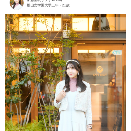
加藤里帆サン (162cm)
椙山女学園大学三年・21歳