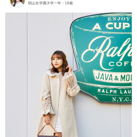
椙山女学園大学一年・19歳