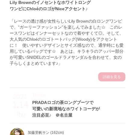
Lily Brownのイノセントなホワイトロング
ワンピにChloéのロゴがNiceアクセント♪
「レースの透け感が女性らしいLily Brownの白ロングワンピ
で、“ガーリーファッション”を楽しんでみました☆ このレ
ースワンピはインナーセットなので着やすくて◎。そして、
大人気のChloéのロゴトートバッグ(Woody)をアクセント
に！ 使いやすいデザインとサイズ感なので、通学時にも愛
用しているバッグです☆ あとは、キラキラのアッパー部分
が可愛いSNIDELのゴールドラメサンダルを合わせて、女の
子らしくまとめています♪」
詳細を見る
Theme
2021
1.14
PRADAロゴの茶ロングブーツで
可愛いの新境地なホワイトコーデが
Thu
注目必至♪ ＠名古屋
加藤里帆サン (162cm)