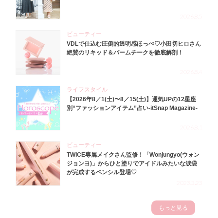
2026.8.5
ビューティー
VDLで仕込む圧倒的透明感ほっぺ♡小田切ヒロさん
絶賛のリキッド＆バームチークを徹底解剖！
2026.8.4
ライフスタイル
【2026年8／1(土)〜8／15(土)】運気UPの12星座
別“ファッションアイテム”占い-itSnap Magazine-
2026.8.1
ビューティー
TWICE専属メイクさん監修！「Wonjungyo(ウォン
ジョンヨ)」からひと塗りでアイドルみたいな涙袋
が完成するペンシル登場♡
2023.3.23
もっと見る