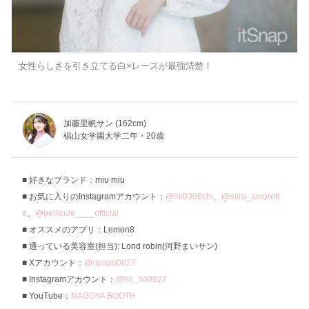
女性らしさを引き立てる白×レースが最強清楚！
加藤里帆サン (162cm)
椙山女学園大学二年・20歳
好きなブランド：miu miu
お気に入りのInstagramアカウント：
@mi0306chi
、
@miro_amurett
e
、
@pellicule____official
オススメのアプリ：Lemon8
通っている美容室(担当): Lond robin(河野まいサン)
Xアカウント：
@ripopo0827
Instagramアカウント：
@riii_ho0827
YouTube：
NAGOYA BOOTH