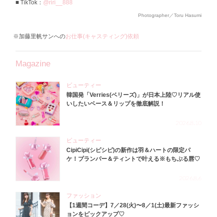
TikTok：
@riri__888
Photographer／Toru Hasumi
※加藤里帆サンへの
お仕事(キャスティング)依頼
Magazine
ビューティー
韓国発「Verries(ベリーズ)」が日本上陸♡リアル使
いしたいベース＆リップを徹底解説！
2026.8.10
ビューティー
CipiCipi(シピシピ)の新作は羽＆ハートの限定パ
ケ！プランパー＆ティントで叶える※もちぷる唇♡
2026.8.6
ファッション
【1週間コーデ】7／28(火)〜8／1(土)最新ファッシ
ョンをピックアップ♡