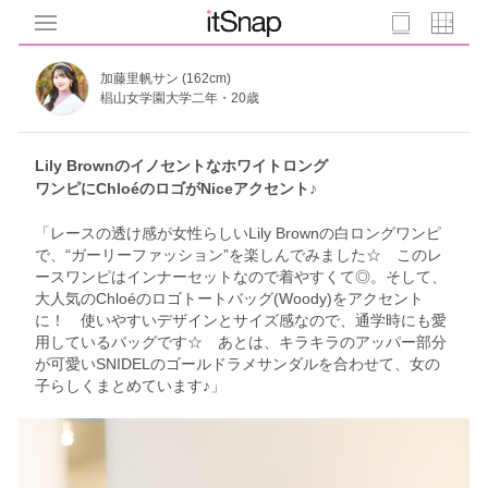
加藤里帆サン (162cm)
椙山女学園大学二年・20歳
Lily Brownのイノセントなホワイトロング
ワンピにChloéのロゴがNiceアクセント♪
「レースの透け感が女性らしいLily Brownの白ロングワンピ
で、“ガーリーファッション”を楽しんでみました☆ このレ
ースワンピはインナーセットなので着やすくて◎。そして、
大人気のChloéのロゴトートバッグ(Woody)をアクセント
に！ 使いやすいデザインとサイズ感なので、通学時にも愛
用しているバッグです☆ あとは、キラキラのアッパー部分
が可愛いSNIDELのゴールドラメサンダルを合わせて、女の
子らしくまとめています♪」