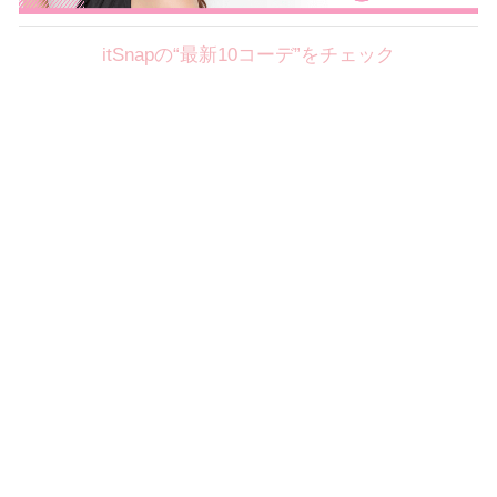
itSnapの“最新10コーデ”をチェック
Theme
8.11
【2026年8月(3／12)】
好印象を約束するミッドサマーの
Tue
旬スタイルに視線集中！ ＠東京
金子天音サン (154cm)
学習院大学三年・20歳