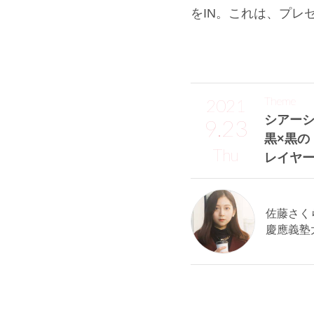
をIN。これは、プレ
Theme
2021
シアー
9.23
黒×黒の
Thu
レイヤ
佐藤さくら
慶應義塾