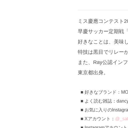
ミス慶應コンテスト20
早慶サッカー定期戦
好きなことは、美味
特技は黒目でリレー
また、Ray公認イン
東京都出身。
好きなブランド：MO
よく読む雑誌：dancy
お気に入りのInstag
Xアカウント：
@_sat
Instagramアカウン