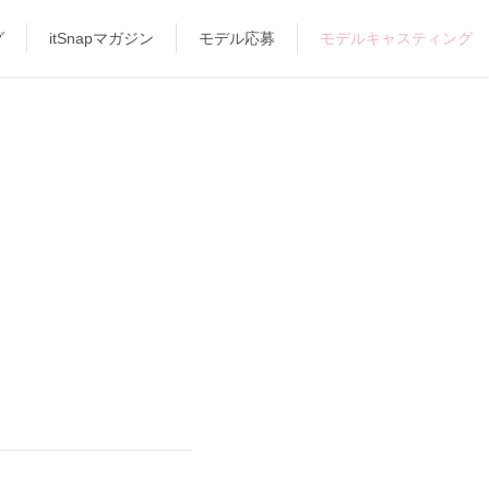
グ
itSnapマガジン
モデル応募
モデルキャスティング