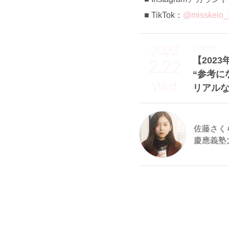
TikTok：
@misskeio_
Theme
2023
【2023
2.22
“参考に
Wed
リアルな
佐藤さくら
慶應義塾