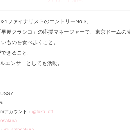
2 Coordinates
21ファイナリストのエントリーNo.3。
「早慶クラシコ」の応援マネージャーで、東京ドームの
しいものを食べ歩くこと。
ができること。
フルエンサーとしても活動。
USSY
u
ramアカウント：
@fuka_off
osakura
ト：
@_satosakura