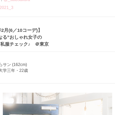
2021_3
年2月(6／10コーデ)】
なる”おしゃれ女子の
私服チェック♪ ＠東京
サン (162cm)
大学三年・22歳