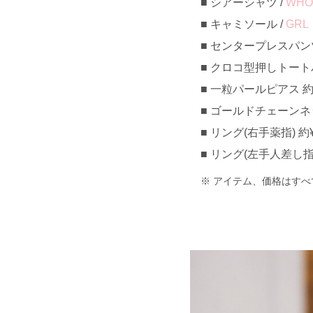
シアーシャツ /
WHO'
キャミソール /
GRL
センタープレスパンツ
クロコ型押しトートバッ
一粒パールピアス 約¥3
ゴールドチェーンネック
リング(右手薬指) 約¥3
リング(左手人差し指) 
アイテム、価格はすべ