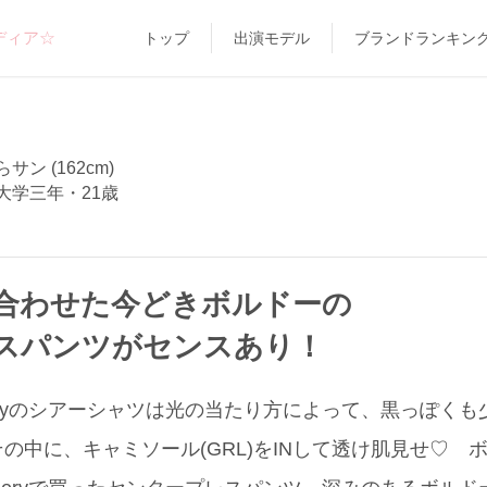
ディア☆
トップ
出演モデル
ブランドランキン
サン (162cm)
大学三年・21歳
合わせた今どきボルドーの
スパンツがセンスあり！
galleryのシアーシャツは光の当たり方によって、黒っぽ
の中に、キャミソール(GRL)をINして透け肌見せ♡ 