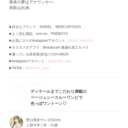
将来の夢はアナウンサー。
和歌山出身。
好きなブランド：SNIDEL、MERCURYDUO
よく読む雑誌：non-no、FINEBOYS
お気に入りのInstagramアカウント：
@risa_omocha
オススメのアプリ：Beautycam 激盛れ加工カメラ
通っている美容室(担当): COA GINZA
Instagramアカウント：
@kanolie_may_
TikTok：
@kanolie_may_
Theme
2022
11.8
ディテールまでこだわり満載の
ベージュシースルーワンピで
Tue
色っぽワントーン♡
野口華音サン (153cm)
上智大学二年・21歳