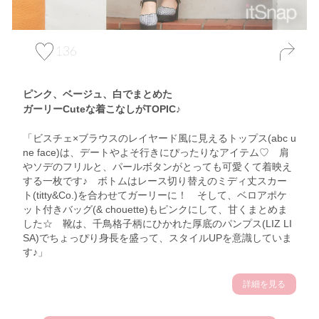
136
ピンク、ベージュ、白でまとめた
ガーリーCuteな着こなしがTOPIC♪
「ビスチェ×ブラウスのレイヤード風に見えるトップス(abc u
ne face)は、デートやよそ行きにぴったりなアイテム♡ 肩
やソデのフリルと、パールボタンがとっても可愛くて着映え
する一枚です♪ ボトムはレース切り替えのミディ丈スカー
ト(titty&Co.)を合わせてガーリーに！ そして、ベロアポケ
ット付きバッグ(& chouette)もピンクにして、甘くまとめま
した☆ 靴は、千鳥格子柄にひかれた厚底のパンプス(LIZ LI
SA)でちょっぴり身長を盛って、スタイルUPを意識していま
す♪」
詳細を見る