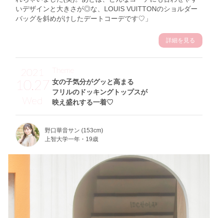
いデザインと大きさが◎な、LOUIS VUITTONのショルダー
バッグを斜めがけしたデートコーデです♡」
詳細を見る
Theme
2021
10.27
女の子気分がグッと高まる
フリルのドッキングトップスが
Wed
映え盛れする一着♡
野口華音サン (153cm)
上智大学一年・19歳