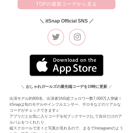
TOPの最新コーデから見る
＼ itSnap Official SNS ／
＼
おしゃれガールズの最先端コーデを19時に更新
／
出演モデル約800名、出演者SNS総フォロワー数7,000万人突破！
itSnapは旬のモデルやインフルエンサー、サロモなどのリアルな
コーデがチェックできます♫
アプリだとお気に入りコーデをit(ブックマーク)して自分だけのア
ルバムをつくれたり、
縦スクロールで次々と写真が見れるので、まるでInstagramのよう