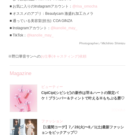
お気に入りのInstagramアカウント：
@risa_omocha
オススメのアプリ：Beautycam 激盛れ加工カメラ
通っている美容室(担当): COA GINZA
Instagramアカウント：
@kanolie_may_
TikTok：
@kanolie_may_
Photographer／Michihiro Shimizu
※野口華音サンへの
お仕事(キャスティング)依頼
Magazine
ビューティー
CipiCipi(シピシピ)の新作は羽＆ハートの限定パ
ケ！プランパー＆ティントで叶える※もちぷる唇♡
2026.8.6
ファッション
【1週間コーデ】7／28(火)〜8／1(土)最新ファッシ
ョンをピックアップ♡