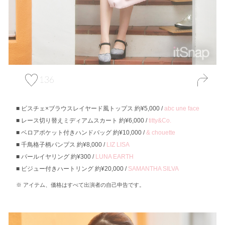
136
ビスチェ×ブラウスレイヤード風トップス 約¥5,000 /
abc une face
レース切り替えミディアムスカート 約¥6,000 /
titty&Co.
ベロアポケット付きハンドバッグ 約¥10,000 /
& chouette
千鳥格子柄パンプス 約¥8,000 /
LIZ LISA
パールイヤリング 約¥300 /
LUNA EARTH
ビジュー付きハートリング 約¥20,000 /
SAMANTHA SILVA
アイテム、価格はすべて出演者の自己申告です。