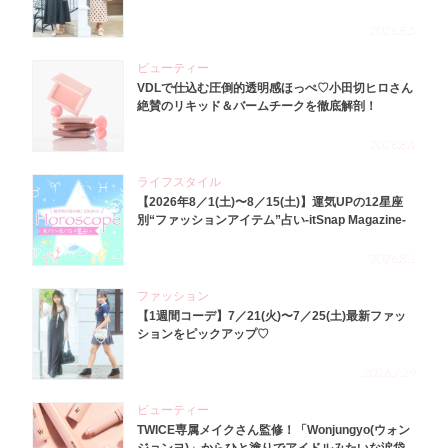
2026.8.5
ビューティー
VDLで仕込む圧倒的透明感ほっぺ♡小田切ヒロさん
絶賛のリキッド＆バームチークを徹底解剖！
2026.8.4
ライフスタイル
【2026年8／1(土)〜8／15(土)】運気UPの12星座
別“ファッションアイテム”占い-itSnap Magazine-
2026.8.1
ファッション
【1週間コーデ】7／21(火)〜7／25(土)最新ファッ
ションをピックアップ♡
2026.7.29
ビューティー
TWICE専属メイクさん監修！「Wonjungyo(ウォン