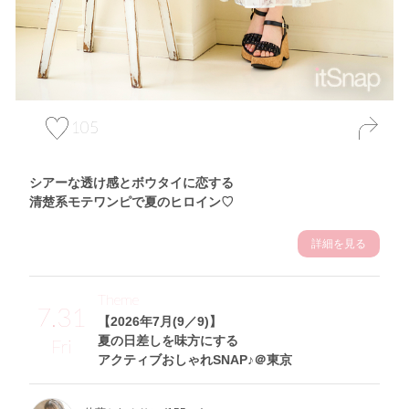
105
シアーな透け感とボウタイに恋する
清楚系モテワンピで夏のヒロイン♡
詳細を見る
Theme
7.31
【2026年7月(9／9)】
夏の日差しを味方にする
Fri
アクティブおしゃれSNAP♪＠東京