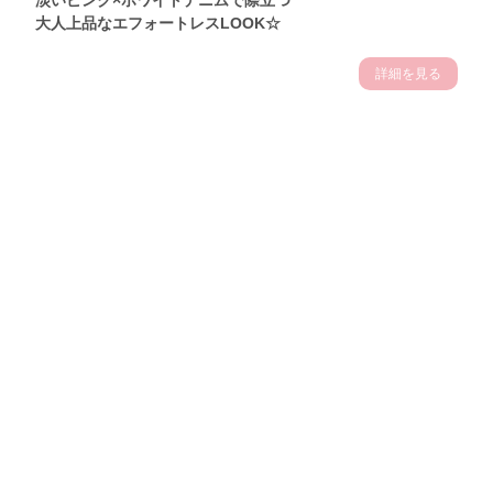
淡いピンク×ホワイトデニムで際立つ
大人上品なエフォートレスLOOK☆
詳細を見る
Theme
7.10
【2026年7月(3／13)】
夏の日差しを味方にする
Fri
アクティブおしゃれSNAP♪＠東京
佐久間英凜サン (163cm)
東京調理製菓専門学校一年・24歳