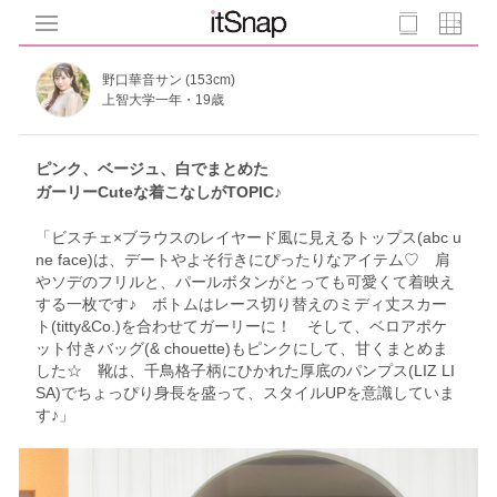
野口華音サン (153cm)
上智大学一年・19歳
ピンク、ベージュ、白でまとめた
ガーリーCuteな着こなしがTOPIC♪
「ビスチェ×ブラウスのレイヤード風に見えるトップス(abc u
ne face)は、デートやよそ行きにぴったりなアイテム♡ 肩
やソデのフリルと、パールボタンがとっても可愛くて着映え
する一枚です♪ ボトムはレース切り替えのミディ丈スカー
ト(titty&Co.)を合わせてガーリーに！ そして、ベロアポケ
ット付きバッグ(& chouette)もピンクにして、甘くまとめま
した☆ 靴は、千鳥格子柄にひかれた厚底のパンプス(LIZ LI
SA)でちょっぴり身長を盛って、スタイルUPを意識していま
す♪」