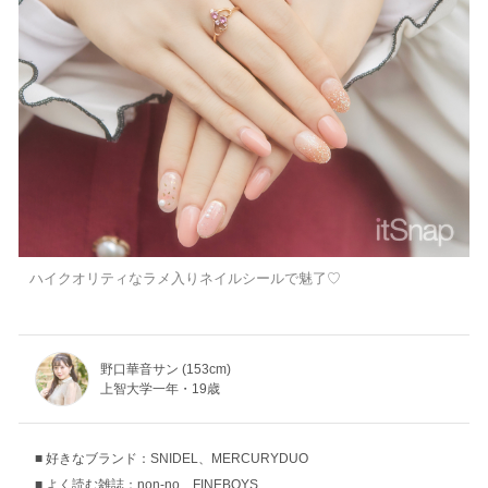
ハイクオリティなラメ入りネイルシールで魅了♡
野口華音サン (153cm)
上智大学一年・19歳
好きなブランド：SNIDEL、MERCURYDUO
よく読む雑誌：non-no、FINEBOYS