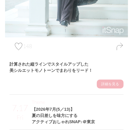
148
計算された縦ラインでスタイルアップした
美シルエットモノトーンでまわりをリード！
詳細を見る
Theme
7.17
【2026年7月(5／13)】
夏の日差しを味方にする
Fri
アクティブおしゃれSNAP♪＠東京