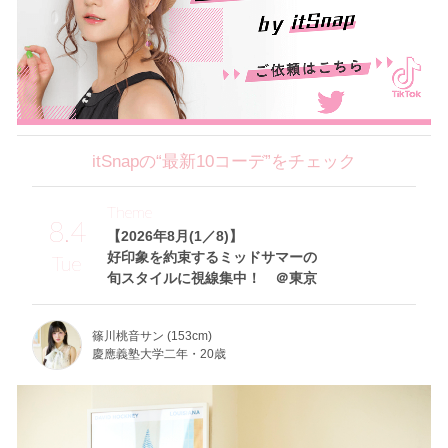
itSnapの“最新10コーデ”をチェック
Theme
8.4
【2026年8月(1／8)】
好印象を約束するミッドサマーの
Tue
旬スタイルに視線集中！ ＠東京
篠川桃音サン (153cm)
慶應義塾大学二年・20歳