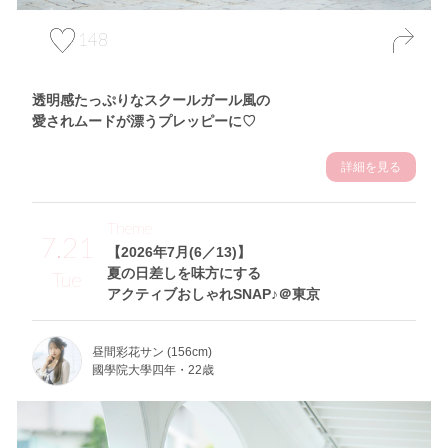
148
透明感たっぷりなスクールガール風の
愛されムードが漂うプレッピーに♡
詳細を見る
Theme
7.21
【2026年7月(6／13)】
夏の日差しを味方にする
Tue
アクティブおしゃれSNAP♪＠東京
昼間彩花サン (156cm)
國學院大學四年・22歳