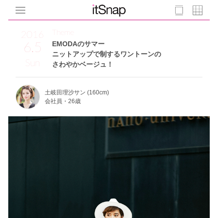
Theme
2016
6.5
EMODAのサマー
ニットアップで制するワントーンの
Sun
さわやかベージュ！
土岐田理沙サン (160cm)
会社員・26歳