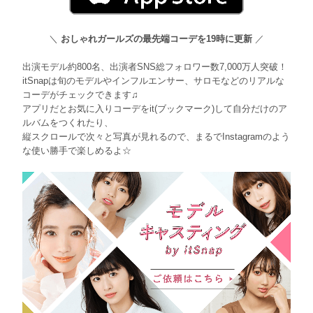
＼
おしゃれガールズの最先端コーデを19時に更新
／
出演モデル約800名、出演者SNS総フォロワー数7,000万人突破！
itSnapは旬のモデルやインフルエンサー、サロモなどのリアルな
コーデがチェックできます♫
アプリだとお気に入りコーデをit(ブックマーク)して自分だけのア
ルバムをつくれたり、
縦スクロールで次々と写真が見れるので、まるでInstagramのよう
な使い勝手で楽しめるよ☆