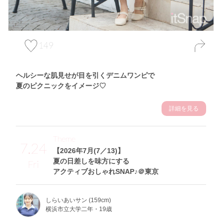
149
ヘルシーな肌見せが目を引くデニムワンピで
夏のピクニックをイメージ♡
詳細を見る
Theme
7.24
【2026年7月(7／13)】
夏の日差しを味方にする
Fri
アクティブおしゃれSNAP♪＠東京
しらいあいサン (159cm)
横浜市立大学二年・19歳