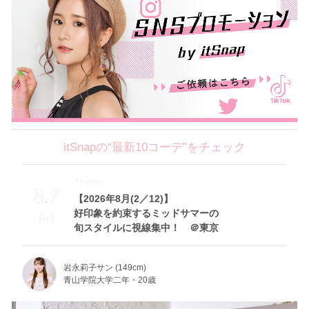
itSnapの“最新10コーデ”をチェック
Theme
8.7
【2026年8月(2／12)】
好印象を約束するミッドサマーの
Fri
旬スタイルに視線集中！ ＠東京
岩永莉子サン (149cm)
青山学院大学二年・20歳