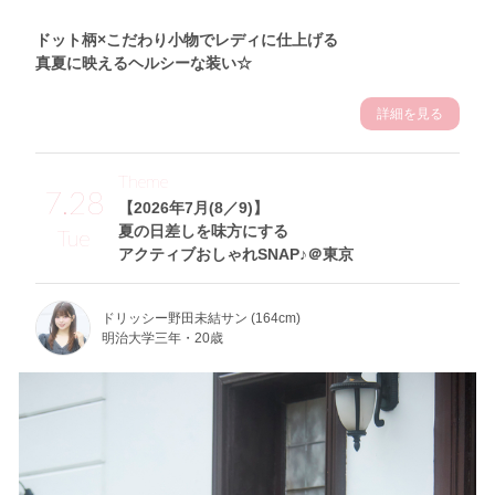
ドット柄×こだわり小物でレディに仕上げる
真夏に映えるヘルシーな装い☆
詳細を見る
Theme
7.28
【2026年7月(8／9)】
夏の日差しを味方にする
Tue
アクティブおしゃれSNAP♪＠東京
ドリッシー野田未結サン (164cm)
明治大学三年・20歳