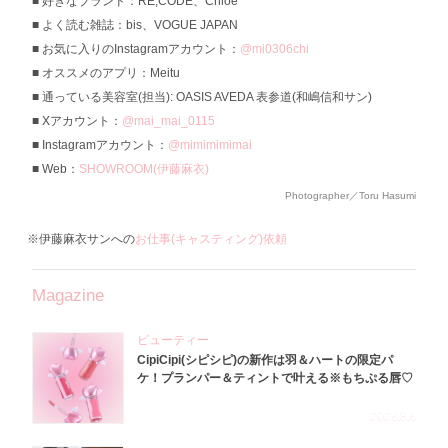
好きなブランド：RE;CODE、Chloé
よく読む雑誌：bis、VOGUE JAPAN
お気に入りのInstagramアカウント：
@mi0306chi
オススメのアプリ：Meitu
通っている美容室(担当): OASIS AVEDA 表参道(和嶋信和サン)
Xアカウント：
@mai_mai_0115
Instagramアカウント：
@mimimimimai
Web：
SHOWROOM(伊藤麻衣)
Photographer／Toru Hasumi
※伊藤麻衣サンへの
お仕事(キャスティング)依頼
Magazine
ビューティー
CipiCipi(シピシピ)の新作は羽＆ハートの限定パ
ケ！プランパー＆ティントで叶える※もちぷる唇♡
2026.8.6