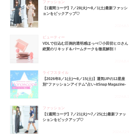
ファッション
【1週間コーデ】7／28(火)〜8／1(土)最新ファッシ
ョンをピックアップ♡
2026.8.5
ビューティー
VDLで仕込む圧倒的透明感ほっぺ♡小田切ヒロさん
絶賛のリキッド＆バームチークを徹底解剖！
2026.8.4
ライフスタイル
【2026年8／1(土)〜8／15(土)】運気UPの12星座
別“ファッションアイテム”占い-itSnap Magazine-
2026.8.1
ファッション
【1週間コーデ】7／21(火)〜7／25(土)最新ファッ
ションをピックアップ♡
2026.7.29