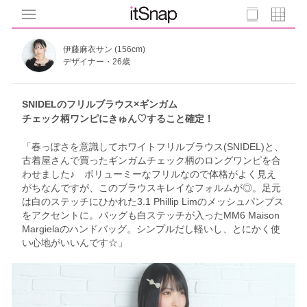
伊藤麻衣サン (156cm)
デザイナー・26歳
SNIDELのフリルブラウス×ギンガム
チェック柄ワンピにきゅん♡すること確定！
「春っぽさを意識してホワイトフリルブラウス(SNIDEL)と、
古着屋さんで買ったギンガムチェック柄のロングワンピを合
わせました♪ ボリューミーなフリルなので体格がよく見え
がちなんですが、このブラウスキレイなフォルムが◎。足元
は白のステッチにひかれた3.1 Phillip Limのメッシュパンプス
をアクセントに。バッグも白ステッチが入ったMM6 Maison
Margielaのハンドバッグ。シンプルだし軽いし、とにかく使
い心地がいいんです☆」