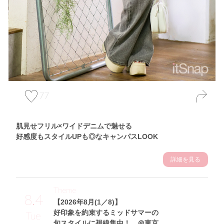
77
肌見せフリル×ワイドデニムで魅せる
好感度もスタイルUPも◎なキャンパスLOOK
詳細を見る
Theme
8.4
【2026年8月(1／8)】
好印象を約束するミッドサマーの
Tue
旬スタイルに視線集中！ ＠東京