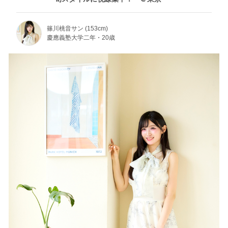
篠川桃音サン (153cm)
慶應義塾大学二年・20歳