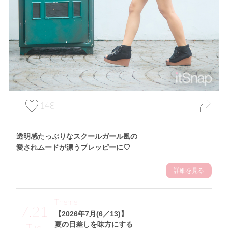
148
透明感たっぷりなスクールガール風の
愛されムードが漂うプレッピーに♡
詳細を見る
Theme
7.21
【2026年7月(6／13)】
夏の日差しを味方にする
Tue