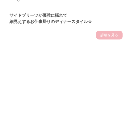
サイドプリーツが優雅に揺れて
細見えするお仕事帰りのディナースタイル☆
詳細を見る
Theme
7.14
"【2026年7月(4／13)】
夏の日差しを味方にする
Tue
アクティブおしゃれSNAP♪＠東京"
保坂玲奈サン (157cm)
モデル、フィットネストレーナー・31歳