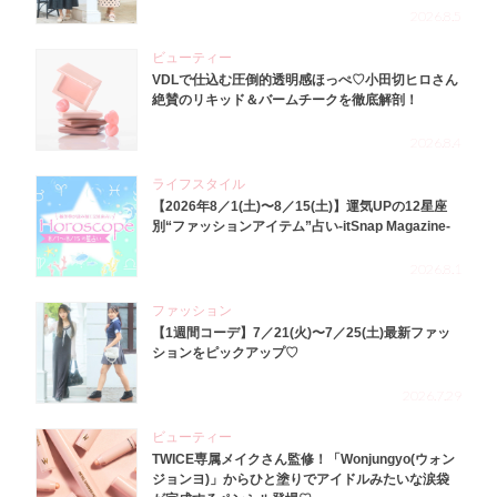
2026.8.5
ビューティー
VDLで仕込む圧倒的透明感ほっぺ♡小田切ヒロさん
絶賛のリキッド＆バームチークを徹底解剖！
2026.8.4
ライフスタイル
【2026年8／1(土)〜8／15(土)】運気UPの12星座
別“ファッションアイテム”占い-itSnap Magazine-
2026.8.1
ファッション
【1週間コーデ】7／21(火)〜7／25(土)最新ファッ
ションをピックアップ♡
2026.7.29
ビューティー
TWICE専属メイクさん監修！「Wonjungyo(ウォン
ジョンヨ)」からひと塗りでアイドルみたいな涙袋