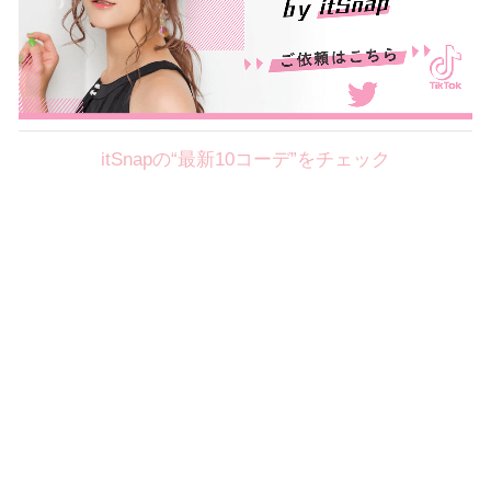
itSnapの“最新10コーデ”をチェック
Theme
8.7
【2026年8月(2／12)】
好印象を約束するミッドサマーの
Fri
旬スタイルに視線集中！ ＠東京
岩永莉子サン (149cm)
青山学院大学二年・20歳