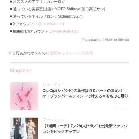
オススメのアプリ：カレーログ
通っている美容室(担当): MOTO Shibuya(沼口高弘サン)
通っているネイルサロン：Midnight Swim
Xアカウント：
@IamAkanetan
Instagramアカウント：
@iam.akanetan
Photographer／Michihiro Shimizu
※古賀あかねサンへの
お仕事(キャスティング)依頼
Magazine
ビューティー
CipiCipi(シピシピ)の新作は羽＆ハートの限定パ
ケ！プランパー＆ティントで叶える※もちぷる唇♡
2026.8.6
ファッション
【1週間コーデ】7／28(火)〜8／1(土)最新ファッシ
ョンをピックアップ♡