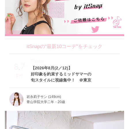
itSnapの“最新10コーデ”をチェック
Theme
8.7
【2026年8月(2／12)】
好印象を約束するミッドサマーの
Fri
旬スタイルに視線集中！ ＠東京
岩永莉子サン (149cm)
青山学院大学二年・20歳