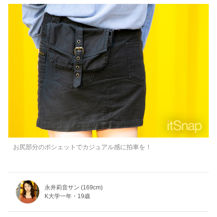
お尻部分のポシェットでカジュアル感に拍車を！
永井莉音サン (169cm)
K大学一年・19歳