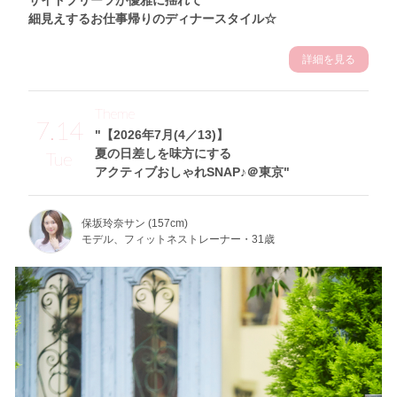
細見えするお仕事帰りのディナースタイル☆
詳細を見る
Theme
7.14
"【2026年7月(4／13)】
夏の日差しを味方にする
Tue
アクティブおしゃれSNAP♪＠東京"
保坂玲奈サン (157cm)
モデル、フィットネストレーナー・31歳