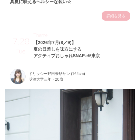
真夏に映えるヘルシーな装い☆
詳細を見る
Theme
7.28
【2026年7月(8／9)】
夏の日差しを味方にする
Tue
アクティブおしゃれSNAP♪＠東京
ドリッシー野田未結サン (164cm)
明治大学三年・20歳