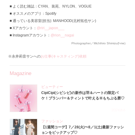
よく読む雑誌：CYAN、装苑、NYLON、VOGUE
オススメのアプリ：Spotify
通っている美容室(担当): MANHOOD(北村拓也サン)
Xアカウント：
@riri__japon___
Instagramアカウント：
@rion__nagai
Photographer／Michihiro Shimizu(f-me)
※永井莉音サンへの
お仕事(キャスティング)依頼
Magazine
ビューティー
CipiCipi(シピシピ)の新作は羽＆ハートの限定パ
ケ！プランパー＆ティントで叶える※もちぷる唇♡
2026.8.6
ファッション
【1週間コーデ】7／28(火)〜8／1(土)最新ファッシ
ョンをピックアップ♡