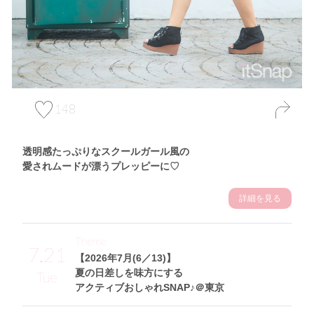
148
透明感たっぷりなスクールガール風の
愛されムードが漂うプレッピーに♡
詳細を見る
Theme
7.21
【2026年7月(6／13)】
夏の日差しを味方にする
Tue
アクティブおしゃれSNAP♪＠東京