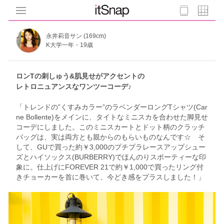
永井莉音サン (169cm)
K大学一年・19歳
ロンTの刺しゅう&肌見せがアクセントの
レトロニュアンスなワンツーコーデ♪
「トレンドの”くすみカラー”のラベンダーロングTシャツ(Car
ne Bollente)をメインに、タイトなミニスカを合わせた脚見せ
コーデにしました。このミニスカートとドット柄のクラッチ
バッグは、実は両方とも親からのもらいものなんです☆ そ
して、GUで買った約￥3,000のプチプラレースアップシュー
ズとハイソックス(BURBERRY)でほんのりスポーティーな印
象に。仕上げにFOREVER 21で約￥1,000で買ったリング付
きチョーカーを首に巻いて、今どき感をプラスしました！」