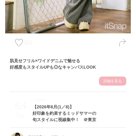
101
肌見せフリル×ワイドデニムで魅せる
好感度もスタイルUPも◎なキャンパスLOOK
詳細を見る
Theme
8.4
【2026年8月(1／8)】
好印象を約束するミッドサマーの
Tue
旬スタイルに視線集中！ ＠東京