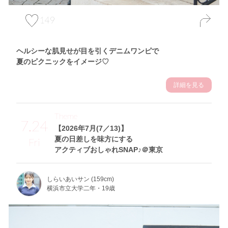
149
ヘルシーな肌見せが目を引くデニムワンピで
夏のピクニックをイメージ♡
詳細を見る
Theme
7.24
【2026年7月(7／13)】
夏の日差しを味方にする
Fri
アクティブおしゃれSNAP♪＠東京
しらいあいサン (159cm)
横浜市立大学二年・19歳