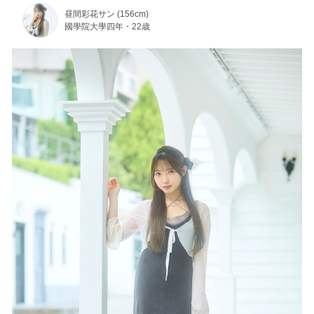
昼間彩花サン (156cm)
國學院大學四年・22歳