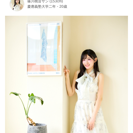
篠川桃音サン (153cm)
慶應義塾大学二年・20歳