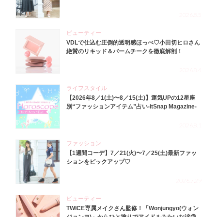
2026.8.5
ビューティー
VDLで仕込む圧倒的透明感ほっぺ♡小田切ヒロさん
絶賛のリキッド＆バームチークを徹底解剖！
2026.8.4
ライフスタイル
【2026年8／1(土)〜8／15(土)】運気UPの12星座
別“ファッションアイテム”占い-itSnap Magazine-
2026.8.1
ファッション
【1週間コーデ】7／21(火)〜7／25(土)最新ファッ
ションをピックアップ♡
2026.7.29
ビューティー
TWICE専属メイクさん監修！「Wonjungyo(ウォン
ジョンヨ)」からひと塗りでアイドルみたいな涙袋