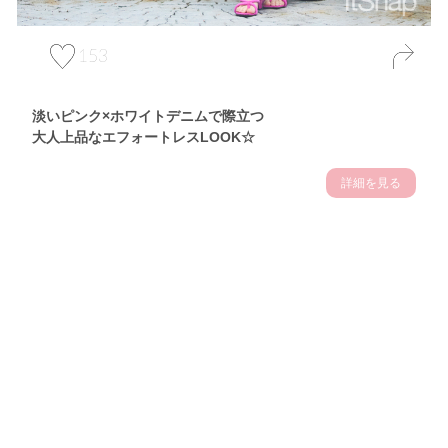
153
淡いピンク×ホワイトデニムで際立つ
大人上品なエフォートレスLOOK☆
詳細を見る
Theme
7.10
【2026年7月(3／13)】
夏の日差しを味方にする
Fri
アクティブおしゃれSNAP♪＠東京
佐久間英凜サン (163cm)
東京調理製菓専門学校一年・24歳